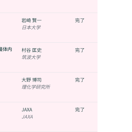
岩崎 賢一
完了
日本大学
襲体内
村谷 匡史
完了
筑波大学
大野 博司
完了
理化学研究所
JAXA
完了
JAXA