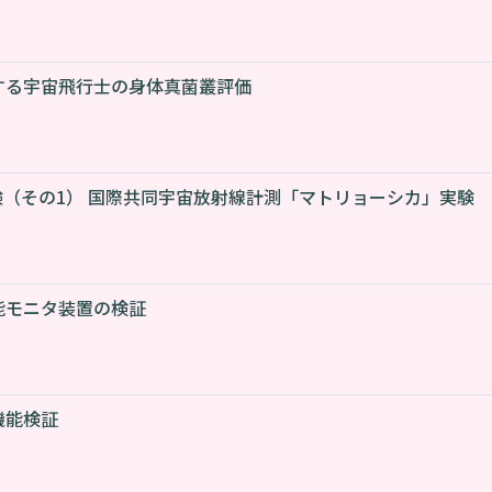
する宇宙飛行士の身体真菌叢評価
実験（その1） 国際共同宇宙放射線計測「マトリョーシカ」実験
能モニタ装置の検証
機能検証