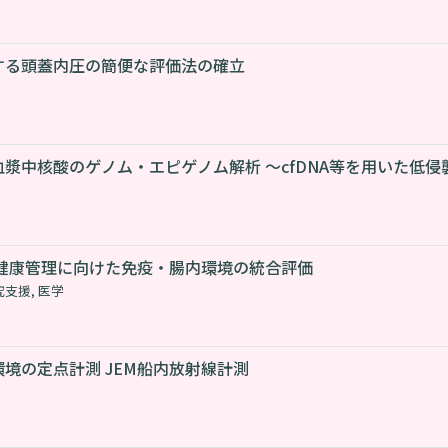
する頭蓋内圧の簡便な評価法の確立
漿中核酸のゲノム・エピゲノム解析 ～cfDNA等を用いた低侵
る健康管理に向けた免疫・腸内環境の統合評価
究支援
,
医学
境の定点計測 JEM船内放射線計測