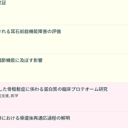
実証
される耳石前庭機能障害の評価
調節機能に及ぼす影響
用した骨粗鬆症に係わる蛋白質の臨床プロテオーム研究
究支援
,
医学
御における帰還後再適応過程の解明