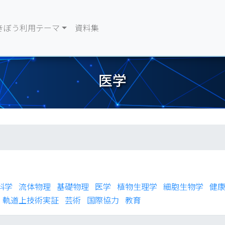
きぼう利用テーマ
資料集
医学
科学
流体物理
基礎物理
医学
植物生理学
細胞生物学
健
軌道上技術実証
芸術
国際協力
教育