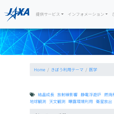
提供サービス
インフォメーション
Home
きぼう利用テーマ
医学
結晶成長
放射線影響
静電浮遊炉
燃焼
地球観測
天文観測
曝露環境利用
衛星放出