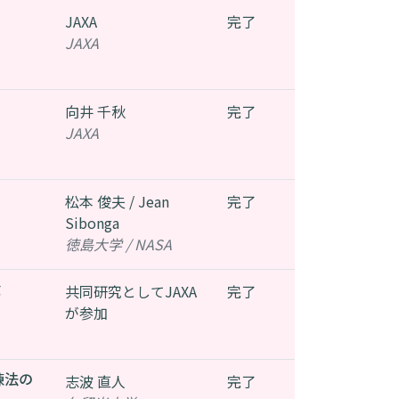
JAXA
完了
JAXA
向井 千秋
完了
JAXA
松本 俊夫 / Jean
完了
Sibonga
徳島大学 / NASA
験
共同研究としてJAXA
完了
が参加
練法の
志波 直人
完了