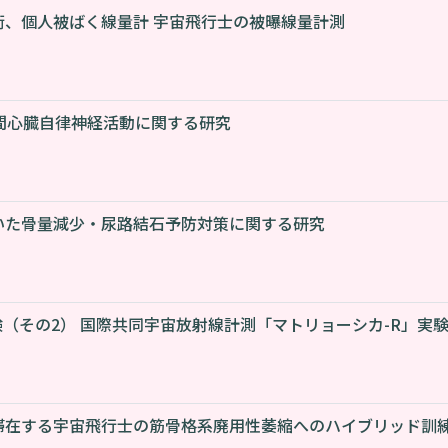
術、個人被ばく線量計 宇宙飛行士の被曝線量計測
間心臓自律神経活動に関する研究
いた骨量減少・尿路結石予防対策に関する研究
験（その2） 国際共同宇宙放射線計測「マトリョーシカ-R」実
滞在する宇宙飛行士の筋骨格系廃用性萎縮へのハイブリッド訓