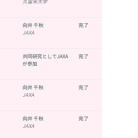
久留米大学
向井 千秋
完了
JAXA
共同研究としてJAXA
完了
が参加
向井 千秋
完了
JAXA
向井 千秋
完了
JAXA