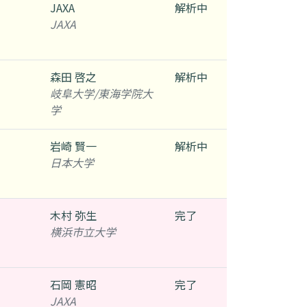
JAXA
解析中
JAXA
森田 啓之
解析中
岐阜大学/東海学院大
学
岩崎 賢一
解析中
日本大学
木村 弥生
完了
横浜市立大学
石岡 憲昭
完了
JAXA