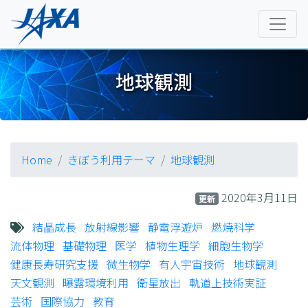
地球観測
Home
きぼう利用テーマ
地球観測
2020年3月11日
更新
結晶成長
放射線影響
静電浮遊炉
燃焼科学
流体物理
基礎物理
医学
植物生理学
細胞生物学
健康長寿研究支援
微生物学
有人宇宙技術
地球観測
天文観測
曝露環境利用
衛星放出
軌道上技術実証
芸術
国際協力
教育