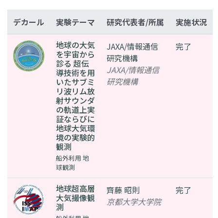
デカール
実験テーマ
研究代表者/所属
実施状況
地球の大気
JAXA/情報通信
完了
を宇宙から
研究機構
診る 超伝
JAXA/情報通信
導技術を用
研究機構
いたサブミ
リ波リム放
射サウンダ
の軌道上実
証ならびに
地球大気環
境の実験的
観測
船外利用 地
球観測
地球超高層
齊藤 昭則
完了
大気撮像観
京都大学大学院
測