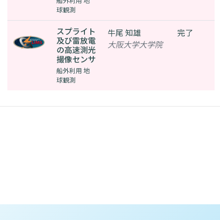
船外利用 地
球観測
スプライト
牛尾 知雄
完了
及び雷放電
大阪大学大学院
の高速測光
撮像センサ
船外利用 地
球観測