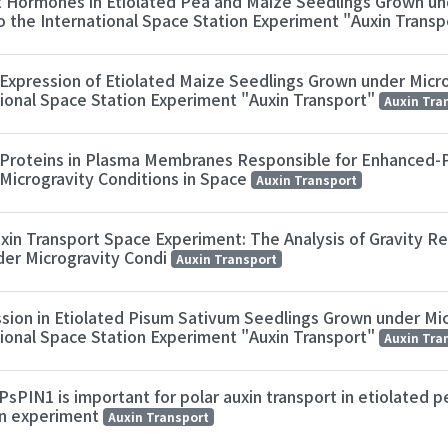
 Hormones in Etiolated Pea and Maize Seedlings Grown un
o the International Space Station Experiment "Auxin Trans
Expression of Etiolated Maize Seedlings Grown under Micro
tional Space Station Experiment "Auxin Transport"
Auxin Tra
 Proteins in Plasma Membranes Responsible for Enhanced-Po
Microgravity Conditions in Space
Auxin Transport
in Transport Space Experiment: The Analysis of Gravity R
der Microgravity Condi
Auxin Transport
ssion in Etiolated Pisum Sativum Seedlings Grown under Mic
tional Space Station Experiment "Auxin Transport"
Auxin Tra
 PsPIN1 is important for polar auxin transport in etiolated 
ion experiment
Auxin Transport