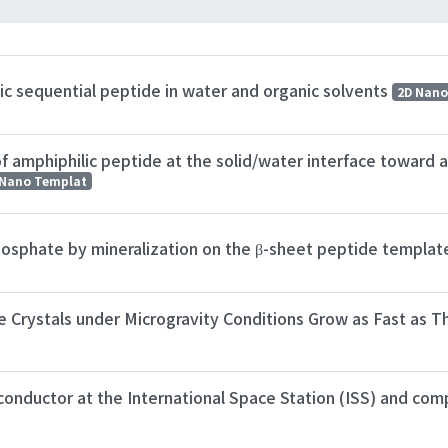
ic sequential peptide in water and organic solvents
2D Nano
 amphiphilic peptide at the solid/water interface toward a
 Nano Templat
hosphate by mineralization on the β-sheet peptide templa
e Crystals under Microgravity Conditions Grow as Fast as 
onductor at the International Space Station (ISS) and comp