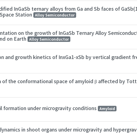
lidified InGaSb ternary alloys from Ga and Sb faces of GaSb
l Space Station
Alloy Semiconductor
rientation on the growth of InGaSb Ternary Alloy Semicondu
and on Earth
Alloy Semiconductor
n and growth kinetics of InxGa1-xSb by vertical gradient 
 of the conformational space of amyloid β affected by Totto
ril formation under microgravity conditions
Amyloid
dynamics in shoot organs under microgravity and hypergrav