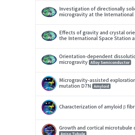
Investigation of directionally so
microgravity at the Internationa
Effects of gravity and crystal o
the International Space Station 
Orientation-dependent dissolutio
microgravity
Alloy Semiconductor
Microgravity-assisted exploration
mutation D7N
Amyloid
Characterization of amyloid β fib
Growth and cortical microtubule 
Aniso Tubule