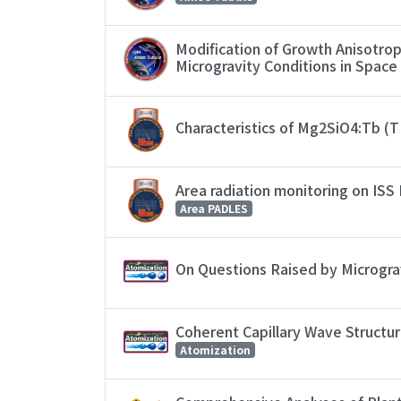
Modification of Growth Anisotro
Microgravity Conditions in Space
Characteristics of Mg2SiO4:Tb (
Area radiation monitoring on IS
Area PADLES
On Questions Raised by Micrograv
Coherent Capillary Wave Structu
Atomization