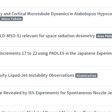
py and Cortical Microtubule Dynamics in Arabidopsis Hypoc
Aniso Tubule
TLD-MSO-S) relevant for space radiation dosimetry
Area PAD
S Increments 17 to 22 using PADLES in the Japanese Experi
ity Liquid-Jet-Instability Observations
Atomization
re Revealed by ISS Experiments for Spontaneous Nozzle Jet