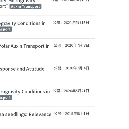
der Microgravity
port"
Auxin Transport
gravity Conditions in
公開：2021年5月13日
nsport
lar Auxin Transport in
公開：2020年7月 8日
esponse and Attitude
公開：2020年7月 4日
rogravity Conditions in
公開：2020年5月21日
nsport
pea seedlings: Relevance
公開：2019年8月 1日