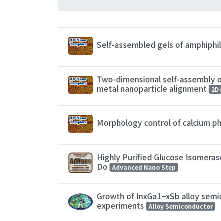
Self-assembled gels of amphiphil
Two-dimensional self-assembly of
metal nanoparticle alignment
2D
Morphology control of calcium p
Highly Purified Glucose Isomeras
Do
Advanced Nano Step
Growth of InxGa1−xSb alloy semic
experiments
Alloy Semiconductor