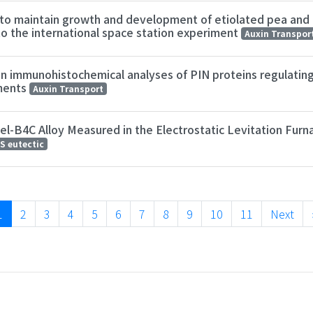
al to maintain growth and development of etiolated pea an
to the international space station experiment
Auxin Transpor
in immunohistochemical analyses of PIN proteins regulating 
iments
Auxin Transport
eel-B4C Alloy Measured in the Electrostatic Levitation Fur
S eutectic
1
2
3
4
5
6
7
8
9
10
11
Next