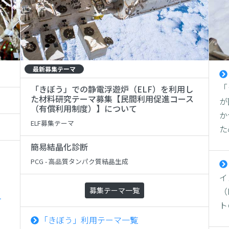
最新募集テーマ
「
「きぼう」での静電浮遊炉（ELF）を利用し
た材料研究テーマ募集【民間利用促進コース
が
（有償利用制度）】について
か
ELF募集テーマ
た
簡易結晶化診断
PCG - 高品質タンパク質結晶生成
イ
募集テーマ一覧
（
ォ
ト
「きぼう」利用テーマ一覧