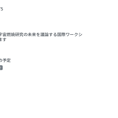
5
宇宙燃焼研究の未来を議論する国際ワークシ
ます
の予定
定