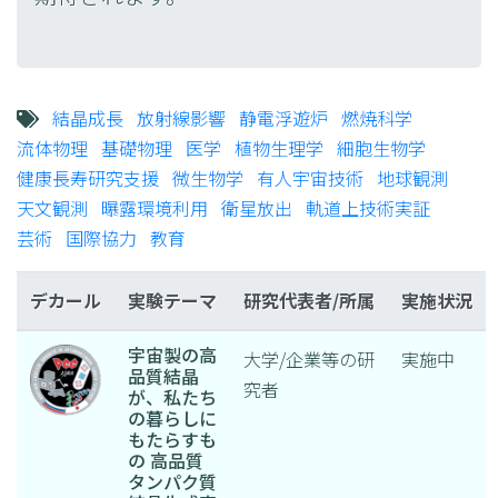
結晶成長
放射線影響
静電浮遊炉
燃焼科学
流体物理
基礎物理
医学
植物生理学
細胞生物学
健康長寿研究支援
微生物学
有人宇宙技術
地球観測
天文観測
曝露環境利用
衛星放出
軌道上技術実証
芸術
国際協力
教育
デカール
実験テーマ
研究代表者/所属
実施状況
宇宙製の高
大学/企業等の研
実施中
品質結晶
究者
が、私たち
の暮らしに
もたらすも
の 高品質
タンパク質