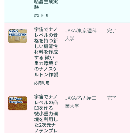
結晶生成実
験
応用利用
宇宙でナノ
JAXA/東京理科
完了
レベルの骨
大学
格を持つ新
しい機能性
材料を作成
する 微小
重力環境で
のナノスケ
ルトン作製
応用利用
宇宙でナノ
JAXA/名古屋工
完了
レベルの凸
業大学
凹を作る
微小重力環
境を利用し
た2次元ナ
ノテンプレ