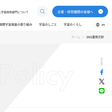
企業・研究機関の皆様へ
人宇宙技術部門について
国際宇宙探査の取り組み
宇宙のしごと
宇宙のくらし
EN
ホーム
SNS運用方針
Policy
SHARE