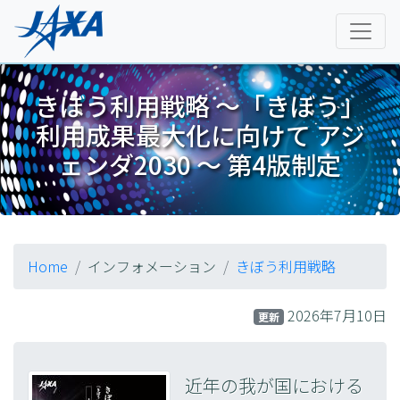
きぼう利用戦略 ～「きぼう」
利用成果最大化に向けて アジ
ェンダ2030 ～ 第4版制定
Home
インフォメーション
きぼう利用戦略
2026年7月10日
更新
近年の我が国における