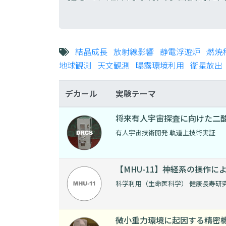
結晶成長
放射線影響
静電浮遊炉
燃焼
地球観測
天文観測
曝露環境利用
衛星放出
デカール
実験テーマ
将来有⼈宇宙探査に向けた⼆
有人宇宙技術開発 軌道上技術実証
【MHU-11】神経系の操作
科学利用（生命医科学） 健康長寿研
微小重力環境に起因する精密