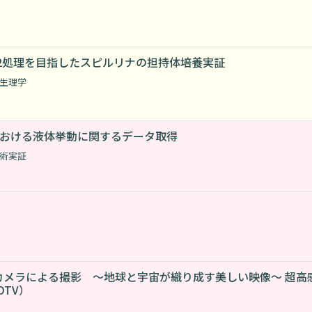
2処理を目指したスピルリナの担持体培養実証
生理学
における液体挙動に関するデータ取得
術実証
カメラによる撮影 ～地球と宇宙が織り成す美しい映像～ 超高
DTV）