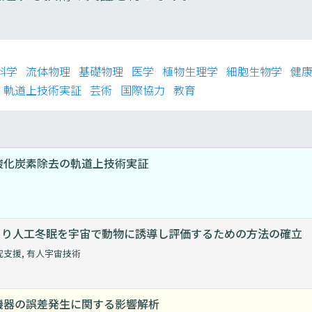
科学
流体物理
基礎物理
医学
植物生理学
細胞生物学
健
軌道上技術実証
芸術
国際協力
教育
酸化炭素除去の軌道上技術実証
により人工冬眠を宇宙で動物に誘導し評価するための方法の確立
究支援
,
有人宇宙技術
機器の誤差発生に関する影響解析