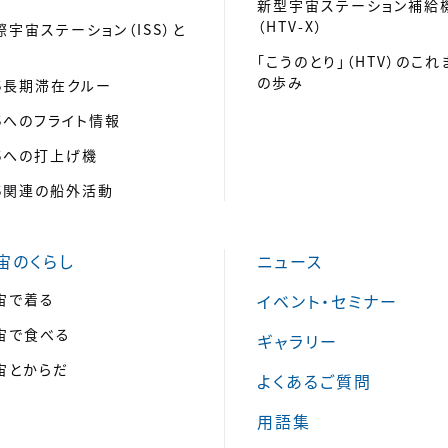
新型宇宙ステーション補給
（HTV-X）
際宇宙ステーション（ISS）と
「こうのとり」（HTV）のこれ
の歩み
SS長期滞在クルー
SSへのフライト情報
SSへの打上げ機
SS関連の船外活動
宙のくらし
ニュース
宙で着る
イベント・セミナー
宙で食べる
ギャラリー
宙とからだ
よくあるご質問
用語集