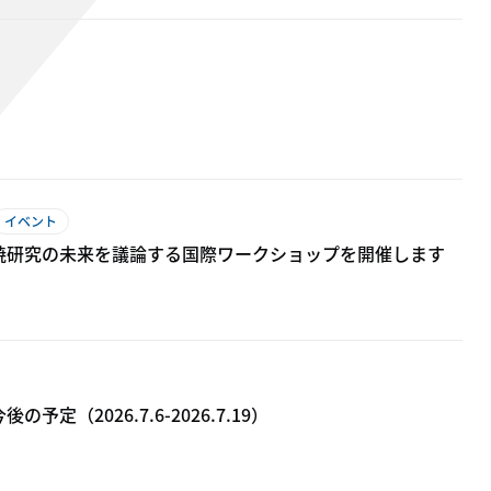
イベント
焼研究の未来を議論する国際ワークショップを開催します
2​0​26.​7.6-​2​0​26.7.19）