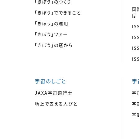
「きぼう」のつくり
国
「きぼう」でできること
は
「きぼう」の運用
I
「きぼう」ツアー
I
「きぼう」の窓から
I
I
宇宙のしごと
宇
JAXA宇宙飛行士
宇
地上で支える人びと
宇
宇