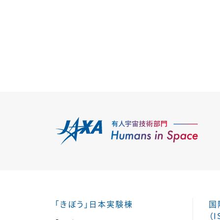
「きぼう」日本実験棟
国
（I