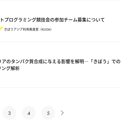
ットプログラミング競技会の参加チーム募集について
きぼうアジア利用推進室（KUOA）
リアのタンパク質合成に与える影響を解明―「きぼう」での
リング解析
3
4
5