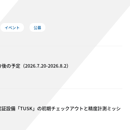
イベント
公募
2​0​26.​7.20-​2​0​26.8.2）
証設備「TUSK」の初期チェックアウトと精度計測ミッシ