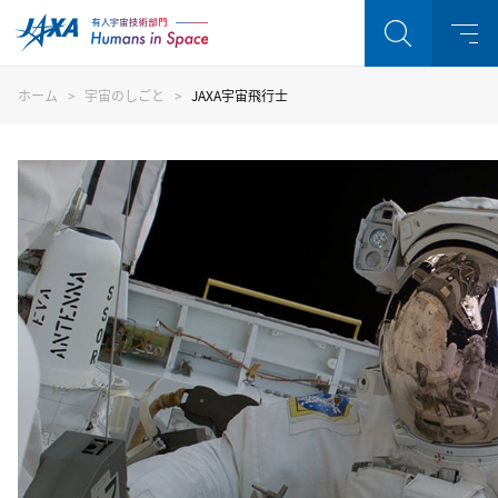
ホーム
宇宙のしごと
JAXA宇宙飛行士