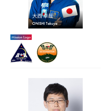
大西 卓哉
ONISHI Takuya
Mission Logo