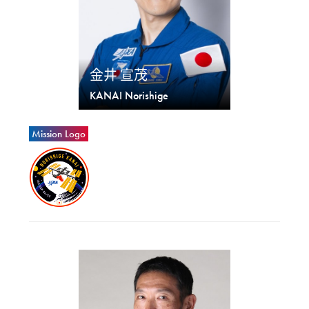
金井 宣茂
KANAI Norishige
Mission Logo