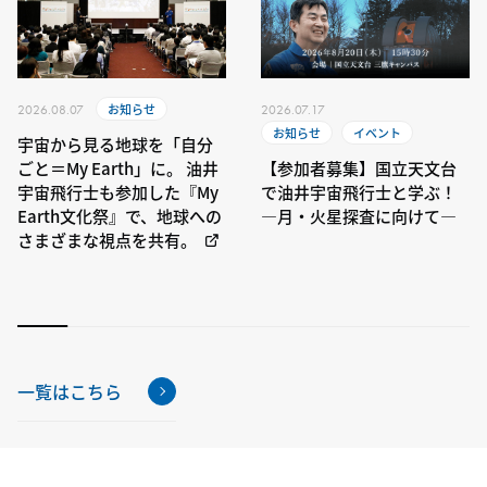
お知らせ
2026.08.07
2026.07.17
お知らせ
イベント
宇宙から見る地球を「自分
ごと＝My Earth」に。 油井
【参加者募集】国立天文台
宇宙飛行士も参加した『My
で油井宇宙飛行士と学ぶ！
Earth文化祭』で、地球への
―月・火星探査に向けて―
さまざまな視点を共有。
一覧はこちら