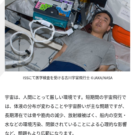
ISSにて医学検査を受ける古川宇宙飛行士 ©JAXA/NASA
宇宙は、⼈間にとって厳しい環境です。短期間の宇宙⾶⾏で
は、体液の分布が変わることや宇宙酔いが主な問題ですが、
⻑期滞在では⾻や筋⾁の減少、放射線被ばく、船内の空気・
水などの環境汚染、閉鎖されていることによる心理的な影響
など、問題もより広範になります。