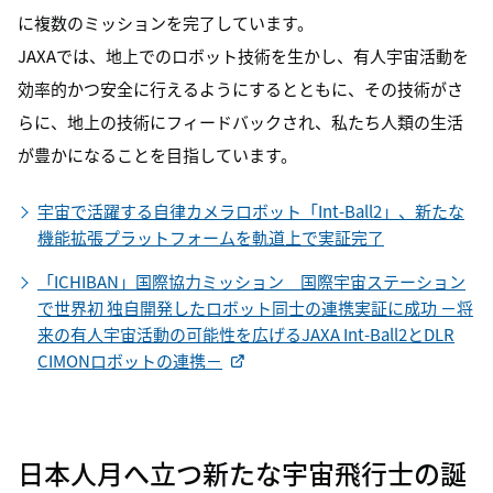
に複数のミッションを完了しています。
JAXAでは、地上でのロボット技術を生かし、有人宇宙活動を
効率的かつ安全に行えるようにするとともに、その技術がさ
らに、地上の技術にフィードバックされ、私たち人類の生活
が豊かになることを目指しています。
宇宙で活躍する自律カメラロボット「Int-Ball2」、新たな
機能拡張プラットフォームを軌道上で実証完了
「ICHIBAN」国際協力ミッション 国際宇宙ステーション
で世界初 独自開発したロボット同士の連携実証に成功 －将
来の有人宇宙活動の可能性を広げるJAXA Int-Ball2とDLR
CIMONロボットの連携－
日本人月へ立つ
新たな宇宙飛行士の誕