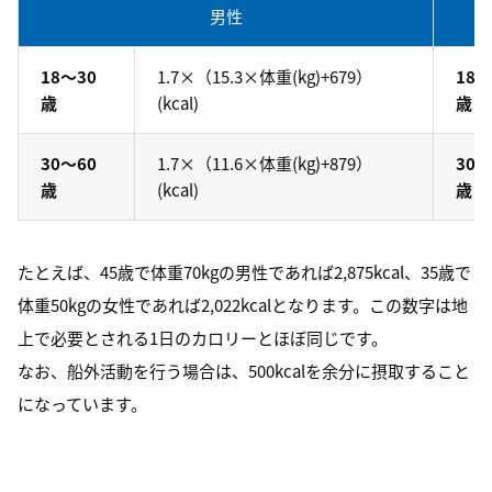
男性
18～30
1.7×（15.3×体重(kg)+679）
18～
歳
(kcal)
歳
30～60
1.7×（11.6×体重(kg)+879）
30～
歳
(kcal)
歳
たとえば、45歳で体重70kgの男性であれば2,875kcal、35歳で
体重50kgの女性であれば2,022kcalとなります。この数字は地
上で必要とされる1日のカロリーとほぼ同じです。
なお、船外活動を行う場合は、500kcalを余分に摂取すること
になっています。