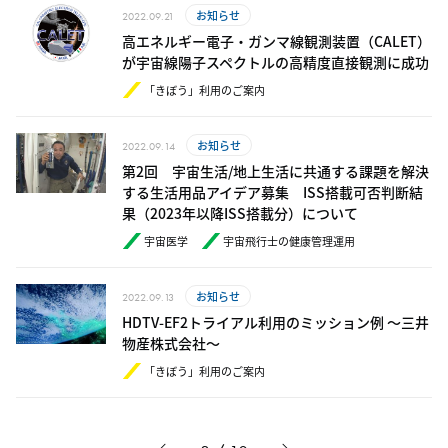
お知らせ
2022.09.21
高エネルギー電子・ガンマ線観測装置（CALET）
が宇宙線陽子スペクトルの高精度直接観測に成功
「きぼう」利用のご案内
お知らせ
2022.09.14
第2回 宇宙生活/地上生活に共通する課題を解決
する生活用品アイデア募集 ISS搭載可否判断結
果（2023年以降ISS搭載分）について
宇宙医学
宇宙飛行士の健康管理運用
お知らせ
2022.09.13
HDTV-EF2トライアル利用のミッション例 ～三井
物産株式会社～
「きぼう」利用のご案内