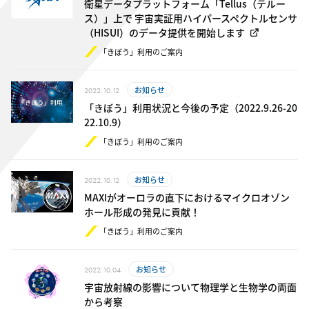
衛星データプラットフォーム「Tellus（テルー
ス）」上で 宇宙実証用ハイパースペクトルセンサ
（HISUI）のデータ提供を開始します
「きぼう」利用のご案内
お知らせ
2022.10.12
「きぼう」利用状況と今後の予定（2​0​2​2​.​9.26-​2​0​
2​2​.​10.9）
「きぼう」利用のご案内
お知らせ
2022.10.12
MAXIがオーロラの直下におけるマイクロオゾン
ホール形成の発見に貢献！
「きぼう」利用のご案内
お知らせ
2022.10.04
宇宙放射線の影響について物理学と生物学の両面
から考察