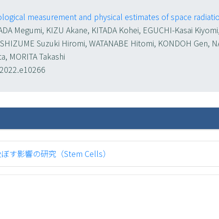
logical measurement and physical estimates of space radiation
DA Megumi, KIZU Akane, KITADA Kohei, EGUCHI-Kasai Kiyomi
ASHIZUME Suzuki Hiromi, WATANABE Hitomi, KONDOH Gen, NA
tta, MORITA Takashi
n.2022.e10266
影響の研究（Stem Cells）