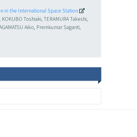
 in the International Space Station
, KOKUBO Toshiaki, TERAMURA Takeshi,
GAMATSU Aiko, Premkumar Saganti,