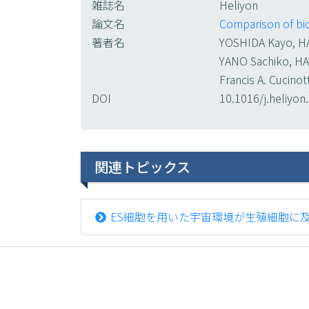
雑誌名
Heliyon
論文名
Comparison of bio
著者名
YOSHIDA Kayo, HA
YANO Sachiko, H
Francis A. Cucino
DOI
10.1016/j.heliyo
関連トピックス
ES細胞を用いた宇宙環境が生殖細胞に及ぼす