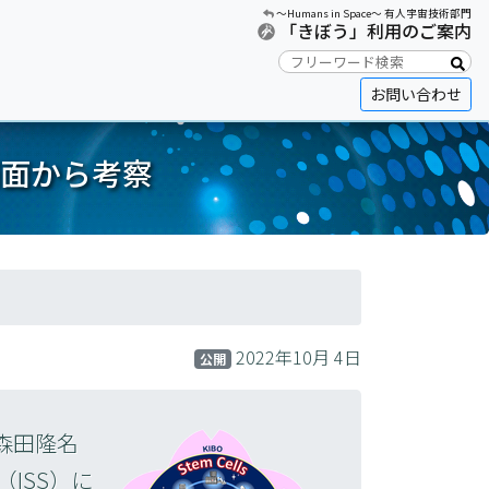
〜Humans in Space〜 有人宇宙技術部門
「きぼう」利用のご案内
お問い合わせ
面から考察
2022年10月 4日
公開
森田隆名
ISS）に