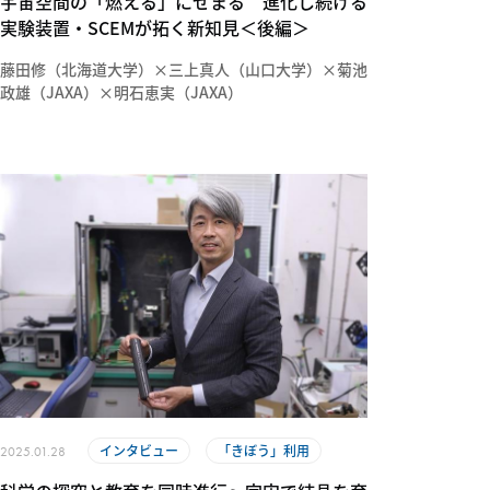
宇宙空間の「燃える」にせまる 進化し続ける
実験装置・SCEMが拓く新知見＜後編＞
藤田修（北海道大学）×三上真人（山口大学）×菊池
政雄（JAXA）×明石恵実（JAXA）
インタビュー
「きぼう」利用
2025.01.28