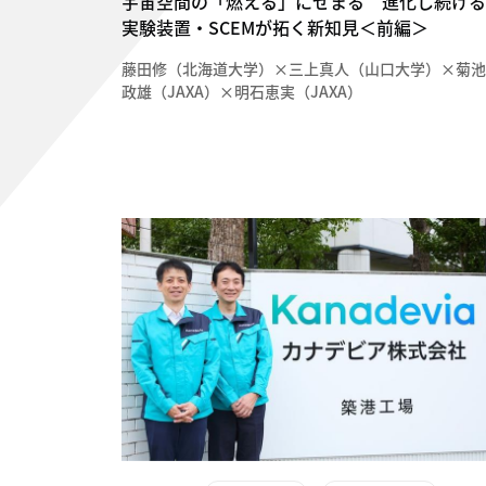
宇宙空間の「燃える」にせまる 進化し続ける
実験装置・SCEMが拓く新知見＜前編＞
藤田修（北海道大学）×三上真人（山口大学）×菊池
政雄（JAXA）×明石恵実（JAXA）