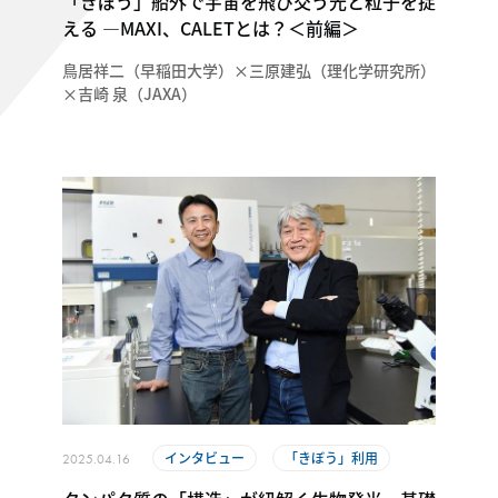
「きぼう」船外で宇宙を飛び交う光と粒子を捉
える ―MAXI、CALETとは？＜前編＞
鳥居祥二（早稲田大学）×三原建弘（理化学研究所）
×吉崎 泉（JAXA）
インタビュー
「きぼう」利用
2025.04.16