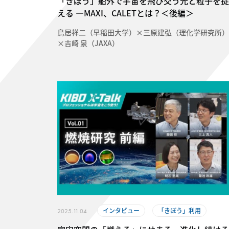
「きぼう」船外で宇宙を飛び交う光と粒子を捉
える ―MAXI、CALETとは？＜後編＞
鳥居祥二（早稲田大学）×三原建弘（理化学研究所）
×吉崎 泉（JAXA）
インタビュー
「きぼう」利用
2025.11.04