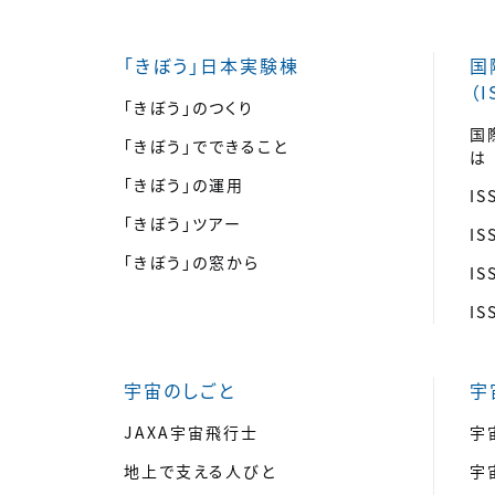
「きぼう」日本実験棟
国
（I
「きぼう」のつくり
国
「きぼう」でできること
は
「きぼう」の運用
I
「きぼう」ツアー
I
「きぼう」の窓から
I
I
宇宙のしごと
宇
JAXA宇宙飛行士
宇
地上で支える人びと
宇