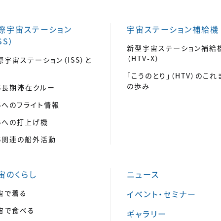
際宇宙ステーション
宇宙ステーション補給機
SS）
新型宇宙ステーション補給
（HTV-X）
際宇宙ステーション（ISS）と
「こうのとり」（HTV）のこれ
の歩み
SS長期滞在クルー
SSへのフライト情報
SSへの打上げ機
SS関連の船外活動
宙のくらし
ニュース
宙で着る
イベント・セミナー
宙で食べる
ギャラリー