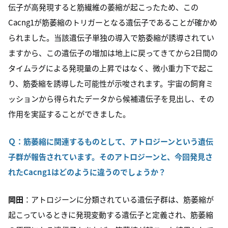
伝子が高発現すると筋繊維の萎縮が起こったため、この
Cacng1が筋萎縮のトリガーとなる遺伝子であることが確かめ
られました。当該遺伝子単独の導入で筋委縮が誘導されてい
ますから、この遺伝子の増加は地上に戻ってきてから2日間の
タイムラグによる発現量の上昇ではなく、微小重力下で起こ
り、筋委縮を誘導した可能性が示唆されます。宇宙の飼育ミ
ッションから得られたデータから候補遺伝子を見出し、その
作用を実証することができました。
Ｑ：筋萎縮に関連するものとして、アトロジーンという遺伝
子群が報告されています。そのアトロジーンと、今回発見さ
れたCacng1はどのように違うのでしょうか？
岡田
：アトロジーンに分類されている遺伝子群は、筋萎縮が
起こっているときに発現変動する遺伝子と定義され、筋萎縮