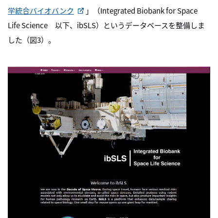
学統合バイオバンク
」（
Integrated Biobank for Space
Life Science
以下、
ibSLS
）というデータベースを整備しま
した（図
3
）。