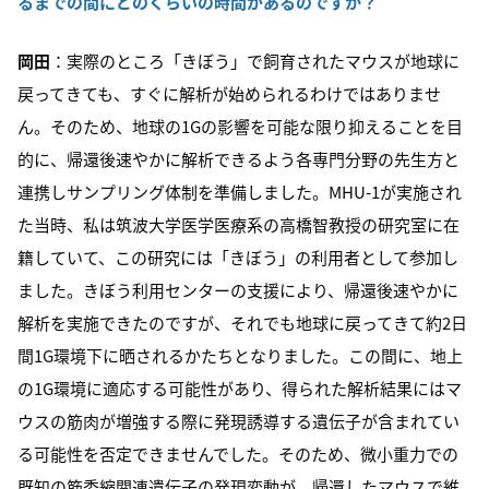
るまでの間にどのくらいの時間があるのですか？
岡田
：実際のところ「きぼう」で飼育されたマウスが地球に
戻ってきても、すぐに解析が始められるわけではありませ
ん。そのため、地球の1Gの影響を可能な限り抑えることを目
的に、帰還後速やかに解析できるよう各専門分野の先生方と
連携しサンプリング体制を準備しました。MHU-1が実施され
た当時、私は筑波大学医学医療系の高橋智教授の研究室に在
籍していて、この研究には「きぼう」の利用者として参加し
ました。きぼう利用センターの支援により、帰還後速やかに
解析を実施できたのですが、それでも地球に戻ってきて約2日
間1G環境下に晒されるかたちとなりました。この間に、地上
の1G環境に適応する可能性があり、得られた解析結果にはマ
ウスの筋肉が増強する際に発現誘導する遺伝子が含まれてい
る可能性を否定できませんでした。そのため、微小重力での
既知の筋委縮関連遺伝子の発現変動が、帰還したマウスで維