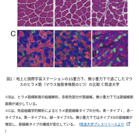
図2：地上と国際宇宙ステーションの1G重力下、微小重力下で過ごしたマウ
スのヒラメ筋（マウス後肢骨格筋の1つ）の比較 Ⓒ筑波大学
※Bは、ヒラメ筋横断面の組織解析。赤紫色部分が筋線維。微小重力下では筋線維断
面積が減少している。
※Cは、免疫組織学的解析によるヒラメ筋筋線維タイプの分布。青－タイプⅠ、赤－
タイプⅡa、黒－タイプⅡx、緑－タイプⅡb。微小重力下ではタイプⅡbの筋線維が
増加し、筋線維タイプの構成が変化している。（
筑波大学プレスリリースより
）