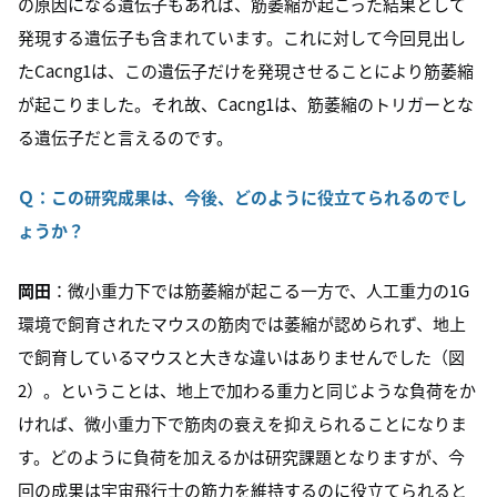
の原因になる遺伝子もあれば、筋萎縮が起こった結果として
発現する遺伝子も含まれています。これに対して今回見出し
た
Cacng1
は、この遺伝子だけを発現させることにより筋萎縮
が起こりました。それ故、
Cacng1
は、筋萎縮のトリガーとな
る遺伝子だと言えるのです。
Ｑ：この研究成果は、今後、どのように役立てられるのでし
ょうか？
岡田
：微小重力下では筋萎縮が起こる一方で、人工重力の1G
環境で飼育されたマウスの筋肉では萎縮が認められず、地上
で飼育しているマウスと大きな違いはありませんでした（図
2）。ということは、地上で加わる重力と同じような負荷をか
ければ、微小重力下で筋肉の衰えを抑えられることになりま
す。どのように負荷を加えるかは研究課題となりますが、今
回の成果は宇宙飛行士の筋力を維持するのに役立てられると