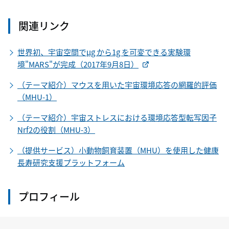
関連リンク
世界初、宇宙空間でμg から1g を可変できる実験環
境"MARS"が完成（2017年9月8日）
（テーマ紹介）マウスを用いた宇宙環境応答の網羅的評価
（MHU-1）
（テーマ紹介）宇宙ストレスにおける環境応答型転写因子
Nrf2の役割（MHU-3）
（提供サービス）小動物飼育装置（MHU）を使用した健康
長寿研究支援プラットフォーム
プロフィール