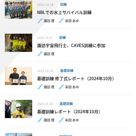
訓練
2026.04.28
NBLでの水上サバイバル訓練
諏訪 理
米田 あゆ
訓練
2025.10.21
諏訪宇宙飛行士、CAVES訓練に参加
諏訪 理
基礎訓練
2025.02.04
基礎訓練 修了式レポート（2024年10月）
諏訪 理
米田 あゆ
基礎訓練
2025.01.28
基礎訓練レポート（2024年10月）
諏訪 理
米田 あゆ