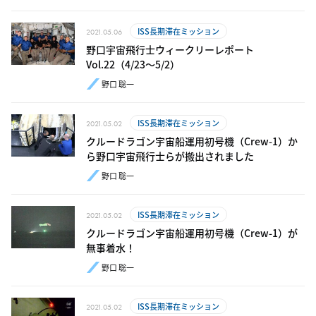
ISS長期滞在ミッション
2021.05.06
野口宇宙飛行士ウィークリーレポート
Vol.22（4/23～5/2）
野口 聡一
ISS長期滞在ミッション
2021.05.02
クルードラゴン宇宙船運用初号機（Crew-1）か
ら野口宇宙飛行士らが搬出されました
野口 聡一
ISS長期滞在ミッション
2021.05.02
クルードラゴン宇宙船運用初号機（Crew-1）が
無事着水！
野口 聡一
ISS長期滞在ミッション
2021.05.02