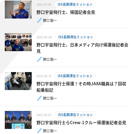
ISS長期滞在ミッション
2021.07.09
野口宇宙飛行士、帰国記者会見
野口 聡一
ISS長期滞在ミッション
2021.05.28
野口宇宙飛行士、日本メディア向け帰還後記者会
見
野口 聡一
ISS長期滞在ミッション
2021.05.13
野口宇宙飛行士帰還！その時JAXA職員は？回収
船乗船記
野口 聡一
ISS長期滞在ミッション
2021.05.07
野口宇宙飛行士らCrew-1クルー帰還後記者会見
野口 聡一