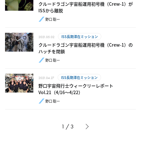
クルードラゴン宇宙船運用初号機（Crew-1）が
ISSから離脱
野口 聡一
ISS長期滞在ミッション
2021.05.02
クルードラゴン宇宙船運用初号機（Crew-1）の
ハッチを閉鎖
野口 聡一
ISS長期滞在ミッション
2021.04.27
野口宇宙飛行士ウィークリーレポート
Vol.21（4/16～4/22）
野口 聡一
1 / 3