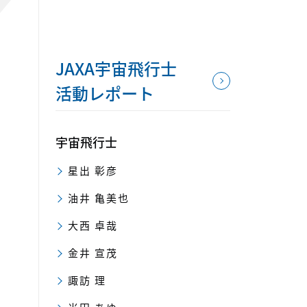
JAXA宇宙飛行士
活動レポート
宇宙飛行士
星出 彰彦
油井 亀美也
大西 卓哉
金井 宣茂
諏訪 理