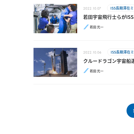
ISS長期滞在
2022.10.07
若田宇宙飛行士らがIS
若田 光一
ISS長期滞在
2022.10.06
クルードラゴン宇宙船運
若田 光一