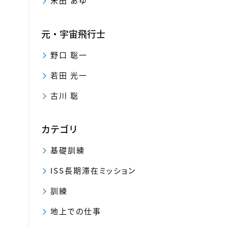
米田 あゆ
元・宇宙飛行士
野口 聡一
若田 光一
古川 聡
カテゴリ
基礎訓練
ISS長期滞在ミッション
訓練
地上での仕事