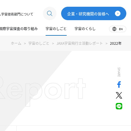
企業・研究機関の皆様へ
人宇宙技術部門について
国際宇宙探査の取り組み
宇宙のしごと
宇宙のくらし
EN
ホーム
宇宙のしごと
JAXA宇宙飛行士活動レポート
2022年
Report
SHARE