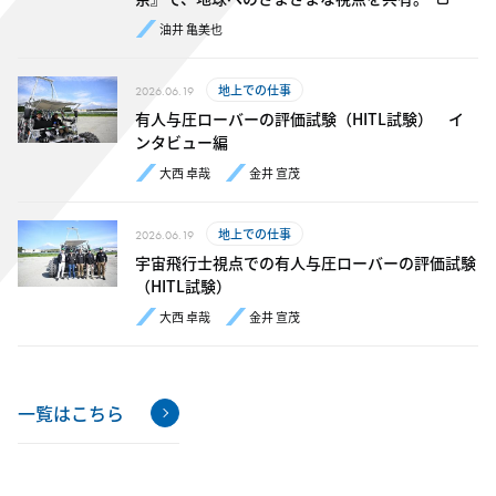
油井 亀美也
地上での仕事
2026.06.19
有人与圧ローバーの評価試験（HITL試験） イ
ンタビュー編
大西 卓哉
金井 宣茂
地上での仕事
2026.06.19
宇宙飛行士視点での有人与圧ローバーの評価試験
（HITL試験）
大西 卓哉
金井 宣茂
一覧はこちら