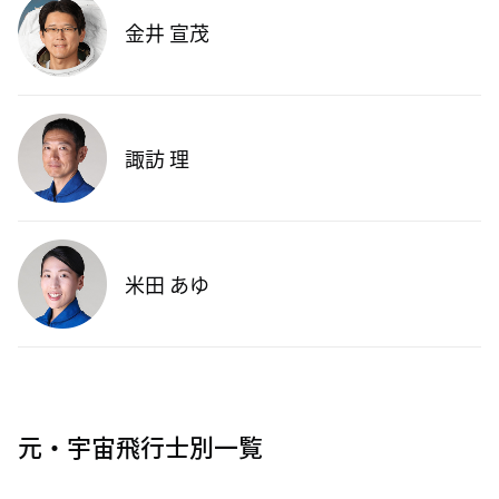
金井 宣茂
諏訪 理
米田 あゆ
元・宇宙飛行士別一覧