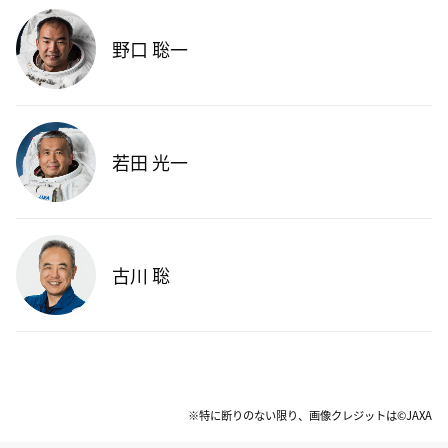
野口 聡一
若田 光一
古川 聡
※特に断りのない限り、画像クレジットは©JAXA