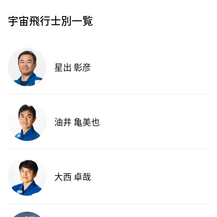
宇宙飛行士別一覧
星出 彰彦
油井 亀美也
大西 卓哉