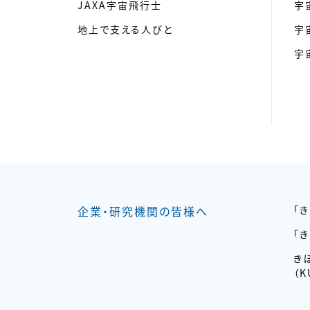
JAXA宇宙飛行士
宇
地上で支える人びと
宇
宇
企業・研究機関の皆様へ
「
「
き
（K