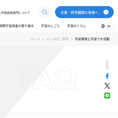
企業・研究機関の皆様へ
人宇宙技術部門について
国際宇宙探査の取り組み
宇宙のしごと
宇宙のくらし
EN
ホーム
よくあるご質問
宇宙環境と宇宙での活動
FAQ
SHARE