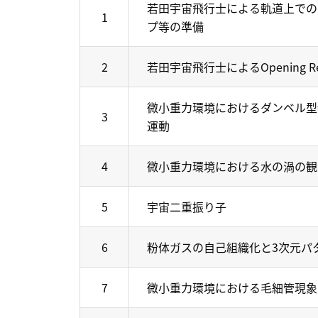
若田宇宙飛行士による軌道上での
1
プ等の準備
2
若田宇宙飛行士によるOpening Re
微小重力環境におけるダンベル型
3
運動
4
微小重力環境における水の渦の観
5
宇宙二重振り子
6
粉体ガスの自己組織化と3次元パ
7
微小重力環境における毛細管現象