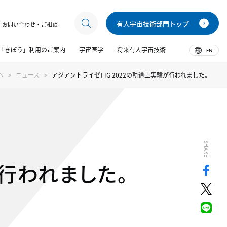
有人宇宙技術部門トップ
お問い合わせ・ご相談
「きぼう」利用のご案内
宇宙医学
将来有人宇宙技術
EN
へ
ニュース
アジアントライゼロG 2022の軌道上実験が行われました。
SHARE
が行われました。