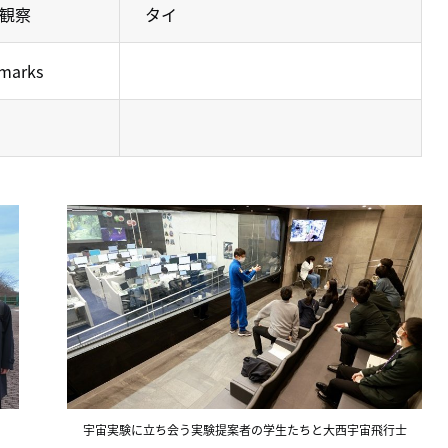
観察
タイ
arks
宇宙実験に立ち会う実験提案者の学生たちと大西宇宙飛行士