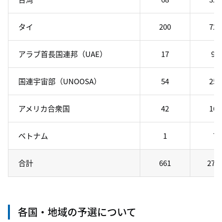
タイ
200
724
アラブ首長国連邦（UAE）
17
94
国連宇宙部（UNOOSA）
54
254
アメリカ合衆国
42
160
ベトナム
1
7
合計
661
278
各国・地域の予選について