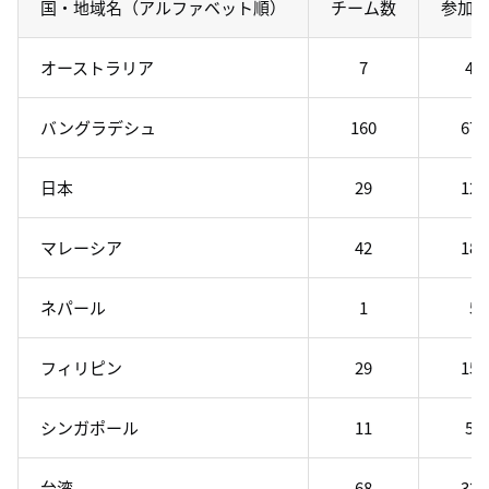
国・地域名（アルファベット順）
チーム数
参加
オーストラリア
7
43
バングラデシュ
160
677
日本
29
123
マレーシア
42
182
ネパール
1
5
フィリピン
29
154
シンガポール
11
53
台湾
68
322