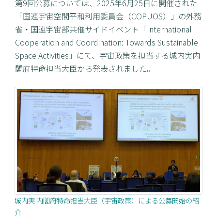
第9回公募については、2025年6月25日に開催された
「国連宇宙空間平和利用委員会（COPUOS）」の外務
省・国連宇宙部共催サイドイベント「International
Cooperation and Coordination: Towards Sustainable
Space Activities」にて、宇宙政策を担当する城内実内
閣府特命担当大臣から発表されました。
城内実 内閣府特命担当大臣（宇宙政策）による公募開始の紹
介