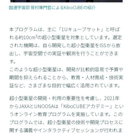
国連宇宙部 笹村専門官によるKiboCUBEの紹介
本プログラムは、主に「1Uキューブサット」と呼ば
3
れる約10cm
の超小型衛星を対象としています。選定
された機関は、自ら開発した超小型衛星をISSから放
出し、宇宙空間での実証や観測を行うことができま
す。
このような超小型衛星は、開発が比較的容易で予算や
期間を抑えられることから、教育・人材育成・技術実
証など、さまざまな目的で幅広く活用されています。
超小型衛星の開発・利用の重要性を考慮し、2021年
からJAXAとUNOOSAは「KiboCUBEアカデミー」とい
うオンライン教育プログラムを実施しています。この
プログラムでは、超小型衛星の技術や開発プロセスに
関する講義やインタラクティブセッションが行われま