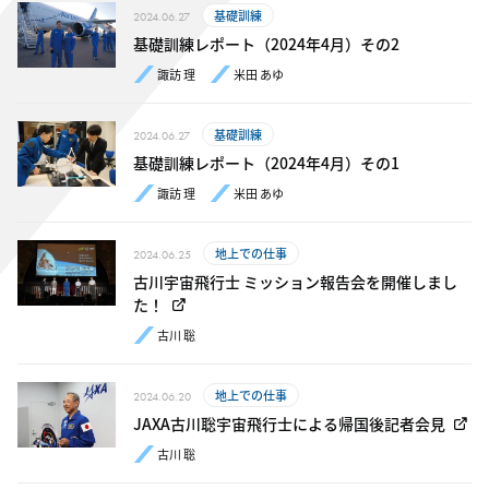
基礎訓練
2024.06.27
基礎訓練レポート（2024年4月）その2
諏訪 理
米田 あゆ
基礎訓練
2024.06.27
基礎訓練レポート（2024年4月）その1
諏訪 理
米田 あゆ
地上での仕事
2024.06.25
古川宇宙飛行士 ミッション報告会を開催しまし
た！
古川 聡
地上での仕事
2024.06.20
JAXA古川聡宇宙飛行士による帰国後記者会見
古川 聡