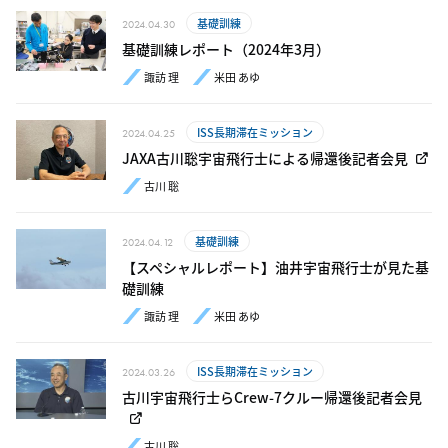
基礎訓練
2024.04.30
基礎訓練レポート（2024年3月）
諏訪 理
米田 あゆ
ISS長期滞在ミッション
2024.04.25
JAXA古川聡宇宙飛行士による帰還後記者会見
古川 聡
基礎訓練
2024.04.12
【スペシャルレポート】油井宇宙飛行士が見た基
礎訓練
諏訪 理
米田 あゆ
ISS長期滞在ミッション
2024.03.26
古川宇宙飛行士らCrew-7クルー帰還後記者会見
古川 聡