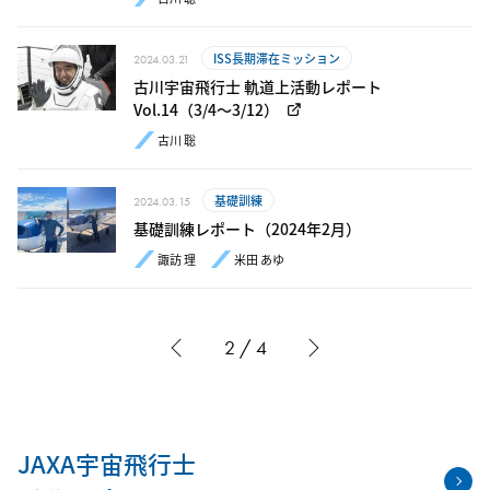
ISS長期滞在ミッション
2024.03.21
古川宇宙飛行士 軌道上活動レポート
Vol.14（3/4〜3/12）
古川 聡
基礎訓練
2024.03.15
基礎訓練レポート（2024年2月）
諏訪 理
米田 あゆ
2 / 4
JAXA宇宙飛行士