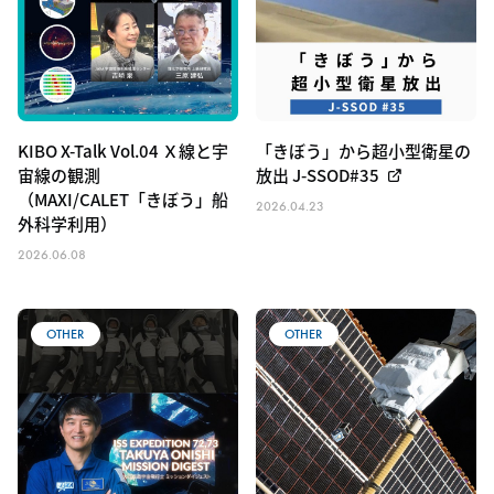
KIBO X-Talk Vol.04 Ｘ線と宇
「きぼう」から超小型衛星の
宙線の観測
放出 J-SSOD#35
（MAXI/CALET「きぼう」船
2026.04.23
外科学利用）
2026.06.08
OTHER
OTHER