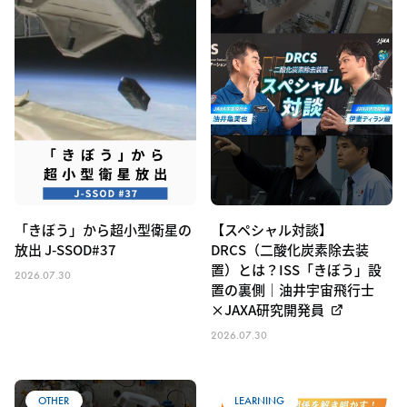
「きぼう」から超小型衛星の
【スペシャル対談】
放出 J-SSOD#37
DRCS（二酸化炭素除去装
置）とは？ISS「きぼう」設
2026.07.30
置の裏側｜油井宇宙飛行士
×JAXA研究開発員
2026.07.30
OTHER
LEARNING