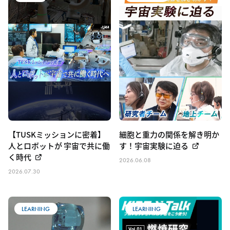
【TUSKミッションに密着】
細胞と重力の関係を解き明か
人とロボットが 宇宙で共に働
す！宇宙実験に迫る
く時代
2026.06.08
2026.07.30
LEARNING
LEARNING