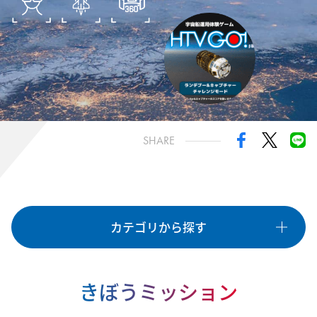
きぼうミッション
国際宇宙探査
油井宇宙飛行士
諏訪宇宙飛行士
HTV-X
種類
SHARE
OTHER
GAME
EVENT
LIVE
VR
PROGRAMMING
CRAFT
STAMP
LEARNING
カテゴリから探す
カテゴリ
すべて
「きぼう」日本実験棟
国際宇宙ステーション
きぼうミッション
宇宙ステーション補給機
国際宇宙探査の取り組み
宇宙飛行士