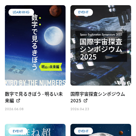
宇宙のしごと
宇宙のくらし
その他
LEARNING
EVENT
数字で見るきぼう - 明るい未
国際宇宙探査シンポジウム
来編
2025
2026.06.08
2026.04.23
EVENT
EVENT