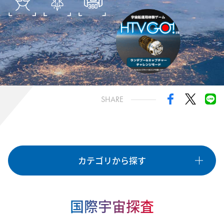
きぼうミッション
国際宇宙探査
油井宇宙飛行士
諏訪宇宙飛行士
HTV-X
種類
SHARE
OTHER
GAME
EVENT
LIVE
VR
PROGRAMMING
CRAFT
STAMP
LEARNING
カテゴリから探す
カテゴリ
すべて
「きぼう」日本実験棟
国際宇宙ステーション
国際宇宙探査
宇宙ステーション補給機
国際宇宙探査の取り組み
宇宙飛行士