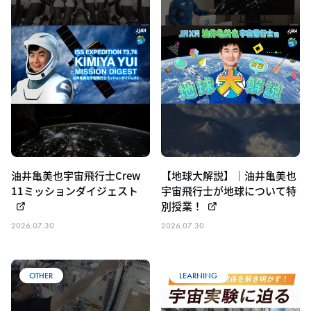
油井亀美也宇宙飛行士Crew
【地球大解説】｜油井亀美也
11ミッションダイジェスト
宇宙飛行士が地球について特
別授業！
2026.07.30
2026.07.30
OTHER
LEARNING