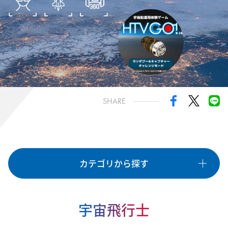
きぼうミッション
国際宇宙探査
油井宇宙飛行士
諏訪宇宙飛行士
HTV-X
種類
SHARE
OTHER
GAME
EVENT
LIVE
VR
PROGRAMMING
CRAFT
STAMP
LEARNING
カテゴリから探す
カテゴリ
すべて
「きぼう」日本実験棟
国際宇宙ステーション
宇宙飛行士
宇宙ステーション補給機
国際宇宙探査の取り組み
宇宙飛行士