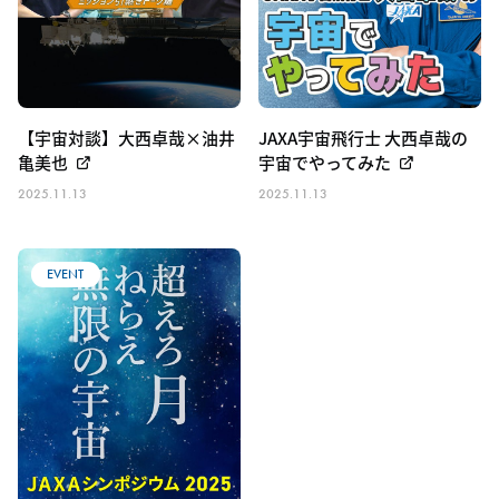
【宇宙対談】大西卓哉×油井
JAXA宇宙飛行士 大西卓哉の
亀美也
宇宙でやってみた
2025.11.13
2025.11.13
EVENT