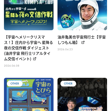
【宇宙へメリークリスマ
油井亀美也宇宙飛行士【宇宙
ス！】庄内から宇宙へ 星降る
しつもん箱】
夜の交信作戦 ダイジェスト
2026.04.23
(油井宇宙 飛行士リアルタイ
ム交信イベント)
2026.06.08
OTHER
OTHER