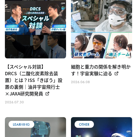
【スペシャル対談】
細胞と重力の関係を解き明か
DRCS（二酸化炭素除去装
す！宇宙実験に迫る
置）とは？ISS「きぼう」設
2026.06.08
置の裏側｜油井宇宙飛行士
×JAXA研究開発員
2026.07.30
LEARNING
OTHER