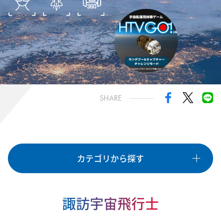
きぼうミッション
国際宇宙探査
油井宇宙飛行士
諏訪宇宙飛行士
HTV-X
種類
SHARE
OTHER
GAME
EVENT
LIVE
VR
PROGRAMMING
CRAFT
STAMP
LEARNING
カテゴリから探す
カテゴリ
すべて
「きぼう」日本実験棟
国際宇宙ステーション
諏訪宇宙飛行士
宇宙ステーション補給機
国際宇宙探査の取り組み
宇宙飛行士