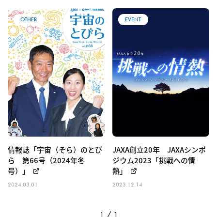
宇宙のしごと
宇宙のくらし
その他
OTHER
EVENT
情報誌「宇宙（そら）のとび
JAXA創立20年 JAXAシンポ
ら 第66号（2024年冬
ジウム2023「挑戦への情
号）」
熱」
2024.03.01
2023.12.14
1 / 1