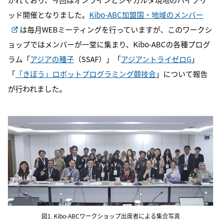
ッド開催となりました。
Kibo-ABC加盟国・地域のメンバー
は毎月
WEB
ミーティングを行っていますが、このワークシ
ョップではメンバーが一堂に集まり、
Kibo-ABC
の各種プログ
ラム「
アジアの種子
（
SSAF）
」「
アジアントライゼロG
」
「
「きぼう」ロボットプログラミング競技会
」について報告
が行われました。
図1. Kibo-ABCワークショップ出席者による集合写真