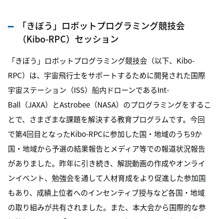
「きぼう」ロボットプログラミング競技会
（Kibo-RPC）セッション
「きぼう」ロボットプログラミング競技会（以下、
Kibo-
RPC）
は、宇宙飛行士をサポートするために開発された国際
宇宙ステーション（ISS）船内ドローンであるInt-
Ball（JAXA）とAstrobee（NASA）のプログラミングをするこ
とで、さまざまな課題を解決する教育プログラムです。今回
で第
4
回目となった
Kibo-RPC
に参加した国・地域のうち
9
か
国・地域から予選の結果報告とメディア等での報道状況報告
がありました。昨年に引き続き、解説動画の作成やオンライ
ンイベント、勉強会を通して人材育成をより促進した参加国
もあり、成績上位者へのインセンティブ授与など各国・地域
の取り組みが共有されました。また、本大会から国際的な参