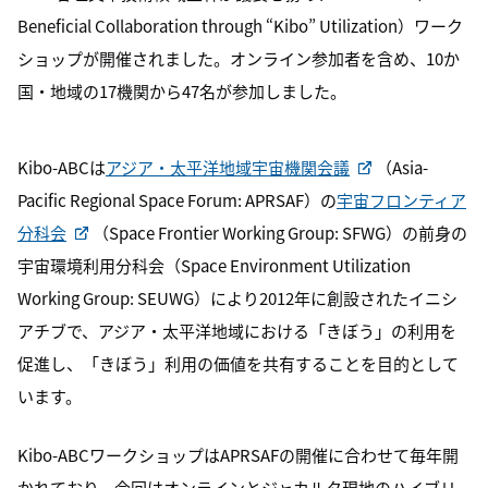
Beneficial Collaboration through “Kibo” Utilization）ワーク
ショップが開催されました。オンライン参加者を含め、10か
国・地域の17機関から47名が参加しました。
Kibo-ABC
は
アジア・太平洋地域宇宙機関会議
（
Asia-
Pacific Regional Space Forum: APRSAF
）の
宇宙フロンティア
分科会
（Space Frontier Working Group: SFWG）
の前身の
宇宙環境利用分科会（Space Environment Utilization
Working Group: SEUWG）
により
2012
年に創設されたイニシ
アチブで、アジア・太平洋地域における「きぼう」の利用を
促進し、「きぼう」利用の価値を共有することを目的として
います。
Kibo-ABCワークショップは
APRSAF
の開催に合わせて毎年開
かれており、今回はオンラインとジャカルタ現地のハイブリ