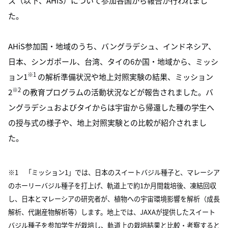
ス（以下、AHiS）について参加各国から報告が行われまし
た。
AHiS参加国・地域のうち、バングラデシュ、インドネシア、
日本、シンガポール、台湾、タイの6か国・地域から、ミッシ
※1
ョン1
の解析準備状況や地上対照実験の結果、ミッション
※2
2
の教育プログラムの活動状況などが報告されました。バ
ングラデシュおよびタイからは宇宙から帰還した種の学生へ
の授与式の様子や、地上対照実験との比較が紹介されまし
た。
※1 「ミッション1」では、日本のスイートバジル種子と、マレーシア
のホーリーバジル種子を打上げ、軌道上で約1か月間栽培後、凍結回収
し、日本とマレーシアの研究者が、植物への宇宙環境影響を解析（成長
解析、代謝産物解析等）します。地上では、JAXAが提供したスイート
バジル種子を参加学生が栽培し、軌道上の栽培結果と比較・考察すると