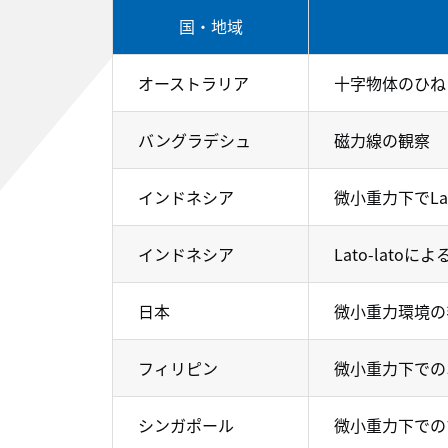
国・地域
オーストラリア
十字物体のひね
バングラデシュ
磁力線の観察
インドネシア
微小重力下でLa
インドネシア
Lato-lato
日本
微小重力環境の
フィリピン
微小重力下での
シンガポール
微小重力下での