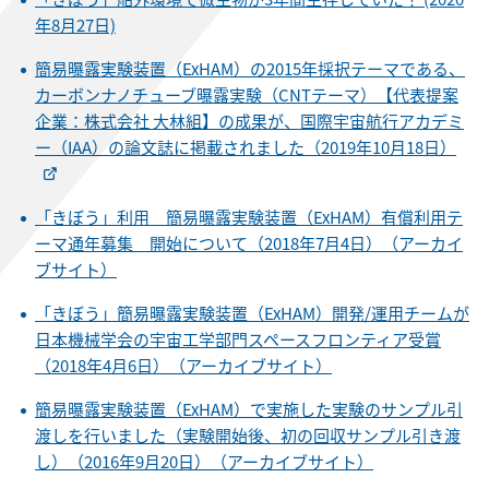
年8月27日)
簡易曝露実験装置（ExHAM）の2015年採択テーマである、
カーボンナノチューブ曝露実験（CNTテーマ）【代表提案
企業：株式会社 大林組】の成果が、国際宇宙航行アカデミ
ー（IAA）の論文誌に掲載されました（2019年10月18日）
「きぼう」利用 簡易曝露実験装置（ExHAM）有償利用テ
ーマ通年募集 開始について（2018年7月4日）（アーカイ
ブサイト）
「きぼう」簡易曝露実験装置（ExHAM）開発/運用チームが
日本機械学会の宇宙工学部門スペースフロンティア受賞
（2018年4月6日）（アーカイブサイト）
簡易曝露実験装置（ExHAM）で実施した実験のサンプル引
渡しを行いました（実験開始後、初の回収サンプル引き渡
し）（2016年9月20日）（アーカイブサイト）