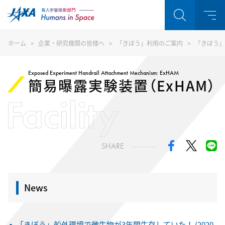
ホーム
企業・研究機関の皆様へ
「きぼう」利用のご案内
「きぼう」
Exposed Experiment Handrail Attachment Mechanism: ExHAM
簡易曝露実験装置（ExHAM）
Facility
SHARE
News
「きぼう」船外環境で微生物が3年間生存していた！ (2020