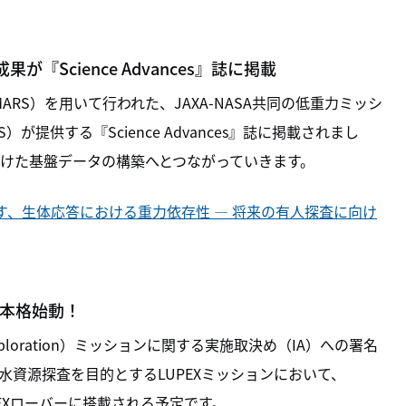
が『Science Advances』誌に掲載
ARS）を用いて行われた、JAXA-NASA共同の低重力ミッシ
提供する『Science Advances』誌に掲載されまし
けた基盤データの構築へとつながっていきます。
かす、生体応答における重力依存性 ― 将来の有人探査に向け
力が本格始動！
r Exploration）ミッションに関する実施取決め（IA）への署名
資源探査を目的とするLUPEXミッションにおいて、
）がLUPEXローバーに搭載される予定です。