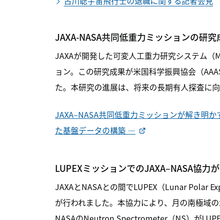
古川聡宇宙飛行士の退職に関する記者会見
JAXA-NASA共同低重力ミッションの研究成果
JAXAが開発した可変人工重力研究システム（M
ョン。この研究成果が米国科学振興協会（AAAS）が
た。本研究の進展は、将来の長期有人探査に向
JAXA–NASA共同低重力ミッションが解き明
た基盤データの構築 ―
LUPEXミッションでのJAXA–NASA協
JAXAとNASAとの間でLUPEX（Lunar Pola
が行われました。本協力により、月の南極域の水
NASAのNeutron Spectrometer（NS