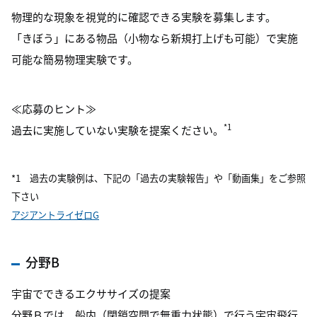
物理的な現象を視覚的に確認できる実験を募集します。
「きぼう」にある物品（小物なら新規打上げも可能）で実施
可能な簡易物理実験です。
≪応募のヒント≫
*1
過去に実施していない実験を提案ください。
*1 過去の実験例は、下記の「過去の実験報告」や「動画集」をご参照
下さい
アジアントライゼロG
分野B
宇宙でできるエクササイズの提案
分野Ｂでは、船内（閉鎖空間で無重力状態）で行う宇宙飛行