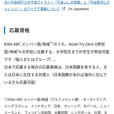
古川宇宙飛行士が宇宙でトライ！「宇宙ふしぎ実験」と「宇宙医学にチ
ャレンジ！」のアイデア募集について
（in Japanese）
応募資格
*3
Kibo-ABC メンバー国/地域
のうち、Asian Try Zero-G参加
国/地域*4 の学校に在籍する、大学院生までの学生が参加可能
です（個人またはグループ）。
日本で応募する場合の応募資格は、日本国籍を有する人、ま
たは日本に在住する外国人（日本国籍があれば海外に住んで
いる方も応募可能）
*3 Kibo-ABC メンバー国/地域（アルファベット順）: オーストラリア、
バングラデシュ、インドネシア、日本、マレーシア、ネパール、ニュー
ジーランド、 フィリピン共和国、大韓民国、シンガポール、台湾、タ