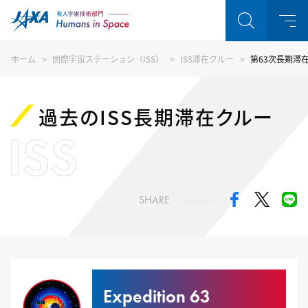
ホーム
国際宇宙ステーション（ISS）
ISS滞在クルー
第63次長期滞
過去のISS長期滞在クルー
ISS
SHARE
Expedition 63