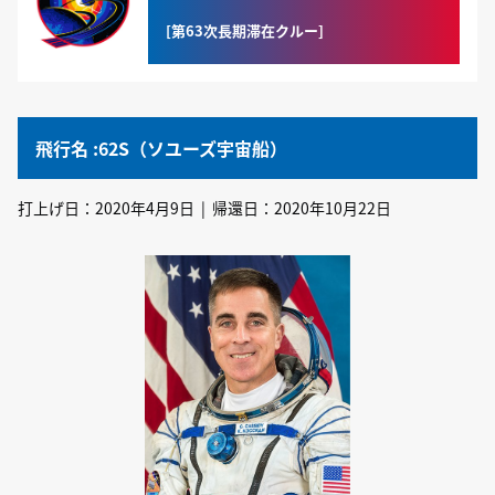
[第63次長期滞在クルー]
飛行名 :62S（ソユーズ宇宙船）
打上げ日：2020年4月9日 | 帰還日：2020年10月22日