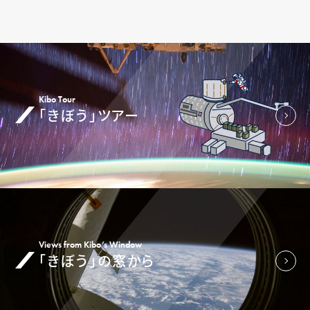
Kibo Tour
「きぼう」ツアー
Views from Kibo’s Window
「きぼう」の窓から