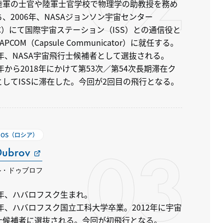
陸軍の士官や陸軍士官学校で物理学の助教授を務め
、2006年、NASAジョンソン宇宙センター
SC）にて国際宇宙ステーション（ISS）との通信役と
APCOM（Capsule Communicator）に就任する。
9年、NASA宇宙飛行士候補者として選抜される。
7年から2018年にかけて第53次／第54次長期滞在ク
としてISSに滞在した。今回が2回目の飛行となる。
SMOS（ロシア）
03
Dubrov
ル・ドゥブロフ
8年、ハバロフスク生まれ。
9年、ハバロフスク国立工科大学卒業。2012年に宇宙
士候補者に選抜される。今回が初飛行となる。