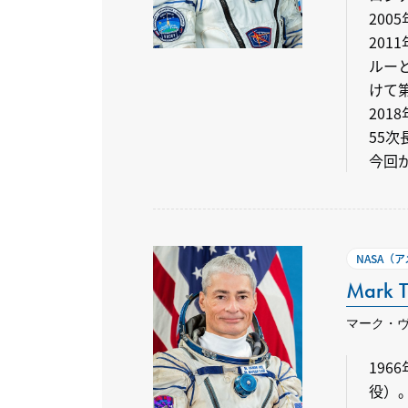
20
201
ルーと
けて第
20
55次
今回が
NASA（
Mark T
マーク・
19
役）