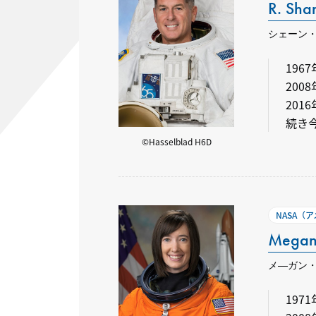
R. Sha
シェーン
19
200
201
続き
©Hasselblad H6D
NASA（
Megan
メ―ガン
197