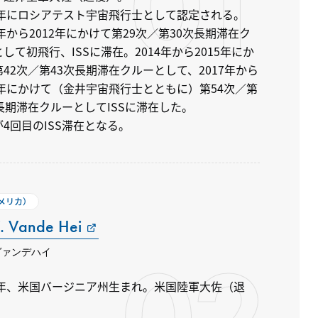
01
05年にロシアテスト宇宙飛行士として認定される。
1年から2012年にかけて第29次／第30次長期滞在ク
して初飛行、ISSに滞在。2014年から2015年にか
42次／第43次長期滞在クルーとして、2017年から
18年にかけて（金井宇宙飛行士とともに）第54次／第
長期滞在クルーとしてISSに滞在した。
4回目のISS滞在となる。
アメリカ）
. Vande Hei
02
ヴァンデハイ
66年、米国バージニア州生まれ。米国陸軍大佐（退
。