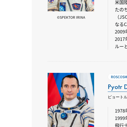
米国
たのち
（J
©SPEKTOR IRINA
なるC
200
201
ルー
ROSCO
Pyotr 
ピョート
197
199
飛行