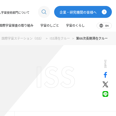
企業・研究機関の皆様へ
人宇宙技術部門について
国際宇宙探査の取り組み
宇宙のしごと
宇宙のくらし
EN
国際宇宙ステーション（ISS）
ISS滞在クルー
第66次長期滞在クルー
ISS
SHARE