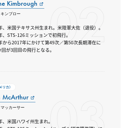
02
ne Kimbrough
・キンブロー
67年、米国テキサス州生まれ。米陸軍大佐（退役）。
8年、STS-126ミッションで初飛行。
6年から2017年にかけて第49次／第50次長期滞在に
今回が3回目の飛行となる。
アメリカ）
03
 McArthur
・マッカーサー
1年、米国ハワイ州生まれ。