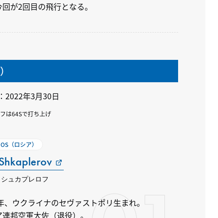
今回が2回目の飛行となる。
船）
：2022年3月30日
フは64Sで打ち上げ
SMOS（ロシア）
Shkaplerov
・シュカプレロフ
72年、ウクライナのセヴァストポリ生まれ。
ア連邦空軍大佐（退役）。