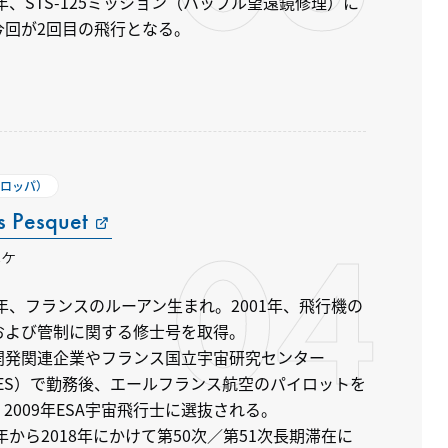
8年、STS-125ミッション（ハッブル望遠鏡修理）に
今回が2回目の飛行となる。
ーロッパ）
 Pesquet
04
スケ
8年、フランスのルーアン生まれ。2001年、飛行機の
および管制に関する修士号を取得。
開発関連企業やフランス国立宇宙研究センター
NES）で勤務後、エールフランス航空のパイロットを
2009年ESA宇宙飛行士に選抜される。
7年から2018年にかけて第50次／第51次長期滞在に