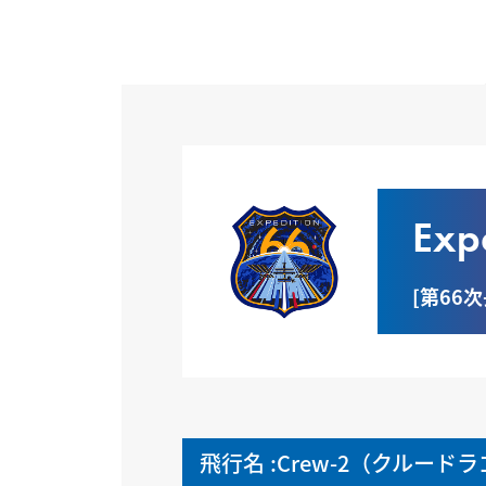
Exp
[第66
飛行名 :Crew-2（クルード