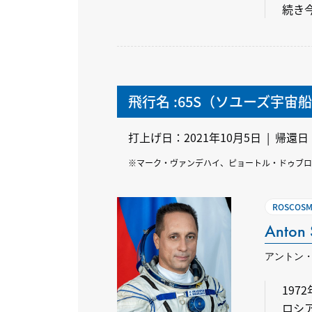
続き
飛行名 :65S（ソユーズ宇宙
打上げ日：2021年10月5日 | 帰還日
※マーク・ヴァンデハイ、ピョートル・ドゥブロ
ROSCO
Anton 
アントン
19
ロシ