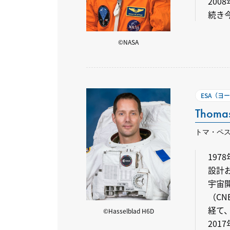
200
続き
©NASA
ESA（ヨ
Thomas
トマ・ペ
197
設計
宇宙
（C
経て、
©Hasselblad H6D
201