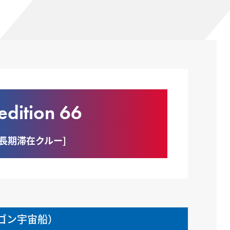
edition 66
次長期滞在クルー]
ラゴン宇宙船）