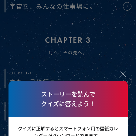
宇宙を、みんなの仕事場に。
CHAPTER 3
月へ、その先へ。
STORY 3-1
さあ、月に行こう。
ストーリーを読んで
クイズに答えよう！
STORY 3-2
僕らのたのもしい仲間たち。
クイズに正解するとスマートフォン用の壁紙カレ
ンダーがダウンロードできます。