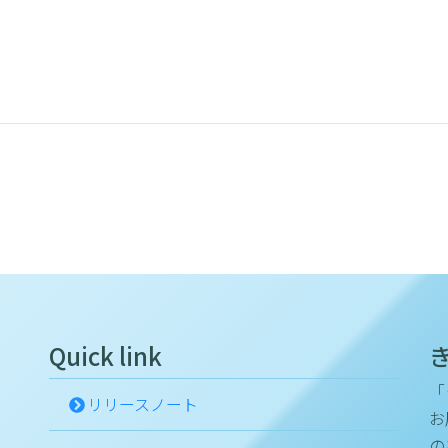
Quick link
「
リリースノート
お
の