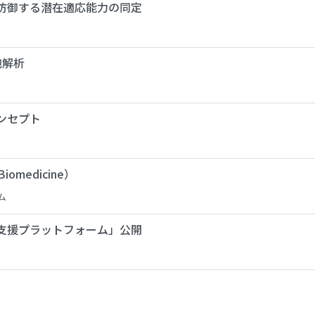
防御する潜在適応能力の同定
胞解析
ンセプト
medicine）
ム
支援プラットフォーム」公開