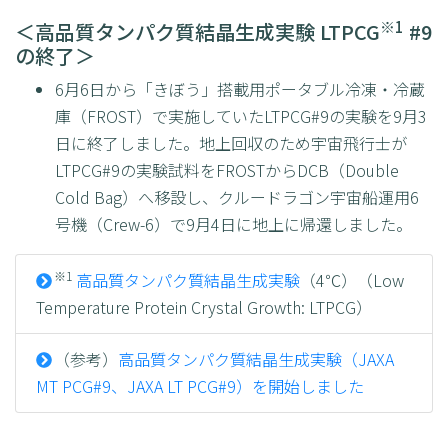
※1
＜高品質タンパク質結晶生成実験 LTPCG
#9
の終了＞
6月6日から「きぼう」搭載用ポータブル冷凍・冷蔵
庫（FROST）で実施していたLTPCG#9の実験を9月3
日に終了しました。地上回収のため宇宙飛行士が
LTPCG#9の実験試料をFROSTからDCB（Double
Cold Bag）へ移設し、クルードラゴン宇宙船運用6
号機（Crew-6）で9月4日に地上に帰還しました。
※1
高品質タンパク質結晶生成実験
（4℃）（Low
Temperature Protein Crystal Growth: LTPCG）
（参考）
高品質タンパク質結晶生成実験（JAXA
MT PCG#9、JAXA LT PCG#9）を開始しました