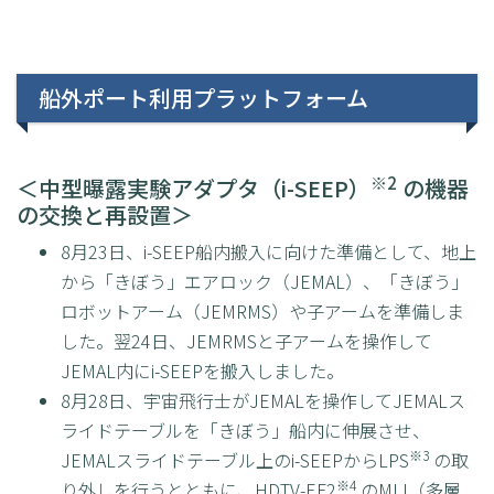
船外ポート利用プラットフォーム
※2
＜中型曝露実験アダプタ（i-SEEP）
の機器
の交換と再設置＞
8月23日、i-SEEP船内搬入に向けた準備として、地上
から「きぼう」エアロック（JEMAL）、「きぼう」
ロボットアーム（JEMRMS）や子アームを準備しま
した。翌24日、JEMRMSと子アームを操作して
JEMAL内にi-SEEPを搬入しました。
8月28日、宇宙飛行士がJEMALを操作してJEMALス
ライドテーブルを「きぼう」船内に伸展させ、
※3
JEMALスライドテーブル上のi-SEEPからLPS
の取
※4
り外しを行うとともに、HDTV-EF2
のMLI（多層