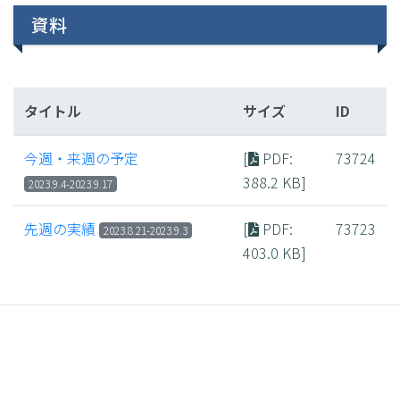
資料
タイトル
サイズ
ID
今週・来週の予定
[
PDF
:
73724
388.2 KB]
​2​0​23.9.4-​2​0​23.9.17
先週の実績
[
PDF
:
73723
2​0​2​3.​8.21-​2​0​23​.​9.3
403.0 KB]