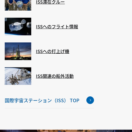
ISS滞在クルー
ISSへのフライト情報
ISSへの打上げ機
ISS関連の船外活動
国際宇宙ステーション（ISS） TOP