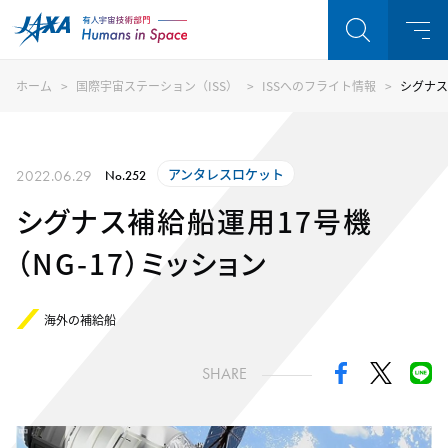
ホーム
国際宇宙ステーション（ISS）
ISSへのフライト情報
シグナス
アンタレスロケット
2022.06.29
No.252
シグナス補給船運用17号機
（NG-17）ミッション
海外の補給船
SHARE