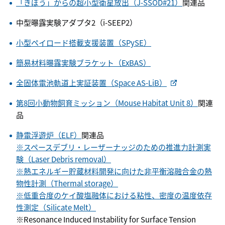
「きぼう」からの超小型衛星放出（J-SSOD#21）
関連品
中型曝露実験アダプタ2（i-SEEP2）
小型ペイロード搭載支援装置（SPySE）
簡易材料曝露実験ブラケット（ExBAS）
全固体電池軌道上実証装置（Space AS-LiB）
第8回小動物飼育ミッション（Mouse Habitat Unit 8）
関連
品
静電浮遊炉（ELF）
関連品
※スペースデブリ・レーザーナッジのための推進力計測実
験（Laser Debris removal）
※熱エネルギー貯蔵材料開発に向けた非平衡溶融合金の熱
物性計測（Thermal storage）
※低重合度のケイ酸塩融体における粘性、密度の温度依存
性測定（Silicate Melt）
※Resonance Induced Instability for Surface Tension