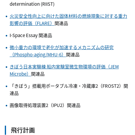
determination (RIIST)
火災安全性向上に向けた固体材料の燃焼現象に対する重力
影響の評価（FLARE）
関連品
I-Space Essay 関連品
微⼩重⼒の環境で⽼化が加速するメカニズムの研究
（Phospho-aging/MHU-6）
関連品
きぼう日本実験棟 船内実験室微生物環境の評価（JEM
Microbe）
関連品
「きぼう」搭載用ポータブル冷凍・冷蔵庫2（FROST2）関
連品
画像取得処理装置2（IPU2）関連品
飛行計画