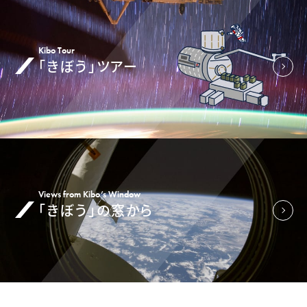
Kibo Tour
「きぼう」ツアー
Views from Kibo’s Window
「きぼう」の窓から