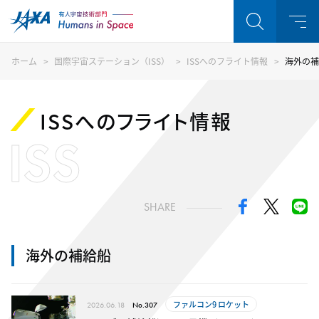
ホーム
国際宇宙ステーション（ISS）
ISSへのフライト情報
海外の補
ISSへのフライト情報
ISS
SHARE
海外の補給船
ファルコン9 ロケット
2026.06.18
No.307