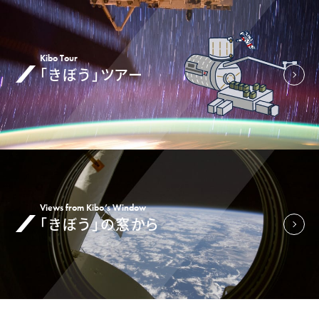
Kibo Tour
「きぼう」ツアー
Views from Kibo’s Window
「きぼう」の窓から