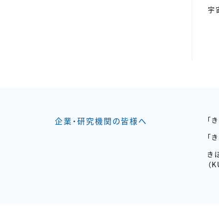
宇
企業・研究機関の皆様へ
「
「
き
（K