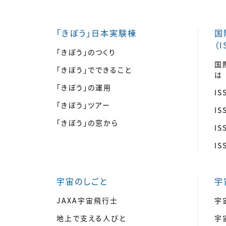
「きぼう」日本実験棟
国
（I
「きぼう」のつくり
国
「きぼう」でできること
は
「きぼう」の運用
I
「きぼう」ツアー
I
「きぼう」の窓から
I
I
宇宙のしごと
宇
JAXA宇宙飛行士
宇
地上で支える人びと
宇