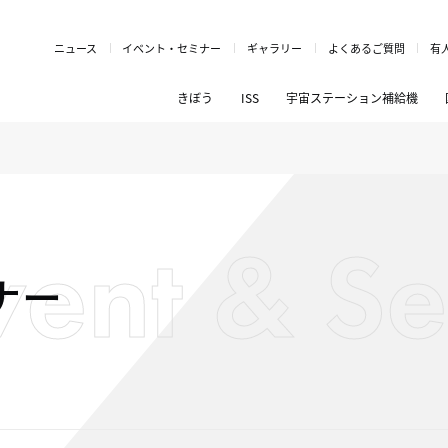
ニュース
イベント・セミナー
ギャラリー
よくあるご質問
有
きぼう
ISS
宇宙ステーション補給機
vent & S
ナー