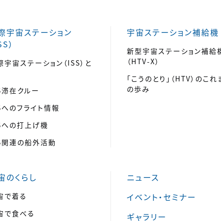
際宇宙ステーション
宇宙ステーション補給機
SS）
新型宇宙ステーション補給
（HTV-X）
際宇宙ステーション（ISS）と
「こうのとり」（HTV）のこれ
の歩み
SS滞在クルー
SSへのフライト情報
SSへの打上げ機
SS関連の船外活動
宙のくらし
ニュース
宙で着る
イベント・セミナー
宙で食べる
ギャラリー