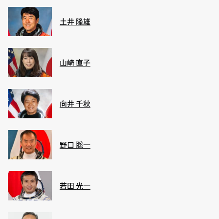
土井 隆雄
山崎 直子
向井 千秋
野口 聡一
若田 光一