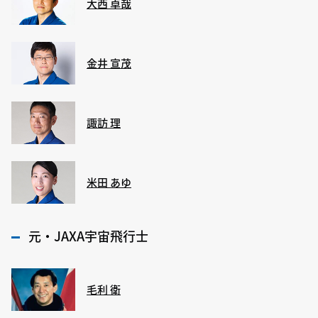
大西 卓哉
金井 宣茂
諏訪 理
米田 あゆ
元・JAXA宇宙飛行士
毛利 衛