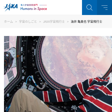
ホーム
宇宙のしごと
JAXA宇宙飛行士
油井 亀美也 宇宙飛行士