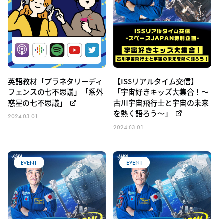
英語教材「プラネタリーディ
【ISSリアルタイム交信】
フェンスの七不思議」「系外
「宇宙好きキッズ大集合！～
惑星の七不思議」
古川宇宙飛行士と宇宙の未来
を熱く語ろう～」
2024.03.01
2024.03.01
EVENT
EVENT