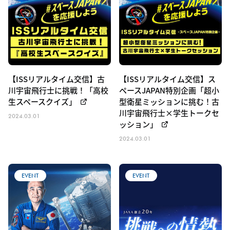
【ISSリアルタイム交信】古
【ISSリアルタイム交信】ス
川宇宙飛行士に挑戦！「高校
ペースJAPAN特別企画「超小
生スペースクイズ」
型衛星ミッションに挑む！古
川宇宙飛行士×学生トークセ
2024.03.01
ッション」
2024.03.01
EVENT
EVENT