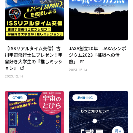
【ISSリアルタイム交信】古
JAXA創立20年 JAXAシンポ
川宇宙飛行士にプレゼン！宇
ジウム2023「挑戦への情
宙好き大学生の『推しミッシ
熱」
ョン』
2023.12.14
2023.12.14
OTHER
LEARNING