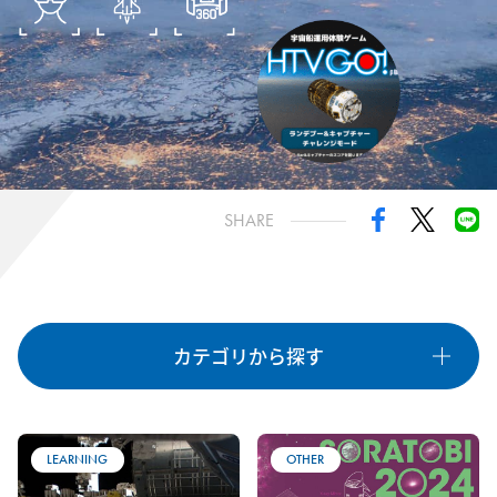
きぼうミッション
国際宇宙探査
油井宇宙飛行士
諏訪宇宙飛行士
HTV-X
種類
SHARE
OTHER
GAME
EVENT
LIVE
VR
PROGRAMMING
CRAFT
STAMP
LEARNING
カテゴリから探す
カテゴリ
すべて
「きぼう」日本実験棟
国際宇宙ステーション
LEARNING
OTHER
宇宙ステーション補給機
国際宇宙探査の取り組み
宇宙飛行士