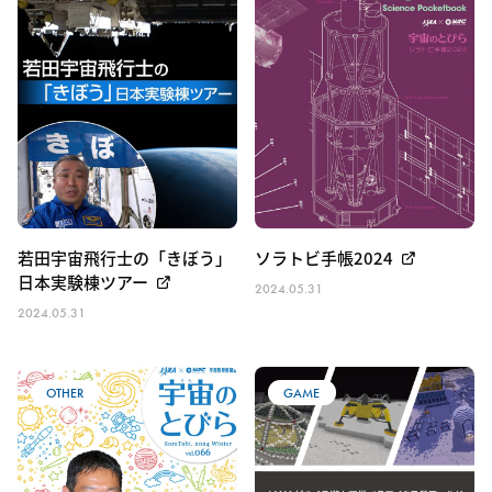
宇宙のしごと
宇宙のくらし
その他
若田宇宙飛行士の「きぼう」
ソラトビ手帳2024
日本実験棟ツアー
2024.05.31
2024.05.31
OTHER
GAME