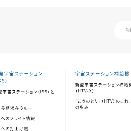
Fo
際宇宙ステーション
宇宙ステーション補給機
SS）
新型宇宙ステーション補給
（HTV-X）
際宇宙ステーション（ISS）と
「こうのとり」（HTV）のこれ
の歩み
SS長期滞在クルー
SSへのフライト情報
SSへの打上げ機