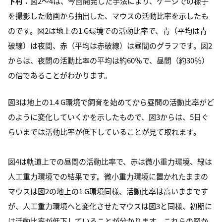
下村：
図2～4は、今回開発した手法により、ケージでの様子
を撮影した動画から抽出した、マウスの活動比率を示したも
のです。図2は地上の1 G環境での活動比率で、青（平均は青
破線）は夜間、赤（平均は赤破線）は昼間のグラフです。図2
からは、夜間の活動比率の平均は約60％で、昼間（約30％）
の倍であることがわかります。
図3は地上の1.4 G環境で飼育を始めてから昼間の活動比率がど
のように変化していくかを示したもので、図3からは、5日ぐ
らいまでは活動比率が低下していることが見て取れます。
図4は軌道上での昼間の活動比率で、赤は微小重力環境、緑は
人工重力環境での結果です。微小重力環境に置かれたままの
マウスは図2の地上の1 G環境同様、活動比率は高いままです
が、人工重力環境へと変化させたマウスは図3と同様、初期に
は活動比率が低下していることが分かります。これらの図か