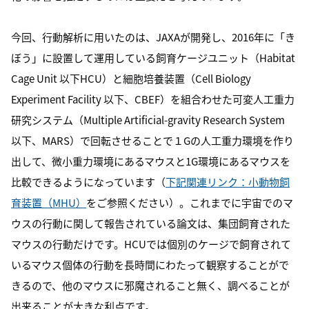
今回、行動解析に用いたのは、JAXAが開発し、2016年に「き
ぼう」に設置して運用している飼育ケージユニット（Habitat
Cage Unit 以下HCU）と細胞培養装置（Cell Biology
Experiment Facility 以下、CBEF）を組合わせた可変人工重力
研究システム（Multiple Artificial-gravity Research System
以下、MARS）で回転させることで１Gの人工重力環境を作り
出して、微小重力環境にあるマウスと1G環境にあるマウスを
比較できるようになっています（
下記関連リンク：小動物飼
育装置（MHU）
をご参照ください）。これまでに宇宙でのマ
ウスの行動に関して報告されている論文は、集団飼育された
マウスの行動だけです。HCUでは個別のケージで飼育されて
いるマウス個体の行動を長時間にわたって観察することがで
きるので、他のマウスに邪魔されること無く、調べることが
出来ることが大きな利点です。