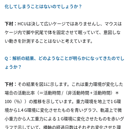
化してしまうことはないのでしょうか？
下村：
HCUは決して広いケージではありませんし、マウスは
ケージ内で脚や尻尾で体を固定させて眠っていて、意図しな
い動きを計測することはないと考えています。
Q：
解析の結果、どのようなことが明らかになってきたのでし
ょうか？
下村：
その結果を図1に示します。これは重力環境が変化した
場合の活動比率（＝活動時間 /（非活動時間 + 活動時間）＊
100（％））の推移を示しています。重力環境を地上で1 G環
境から1.4 G環境に変化させたものを青いグラフ、軌道上で微
小重力から人工重力による１G環境に変化させたものを赤いグ
ラフで示していて、横軸の経過日数はそれぞれ変化させた環