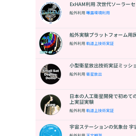
ExHAM利用 次世代ソーラーセ
船外利用
曝露環境利用
船外実験プラットフォーム用
船外利用
軌道上技術実証
小型衛星放出技術実証ミッシ
船外利用
衛星放出
日本の人工衛星開発で初めて
上実証実験
船外利用
軌道上技術実証
宇宙ステーションの気象台 
船外利用
天文観測