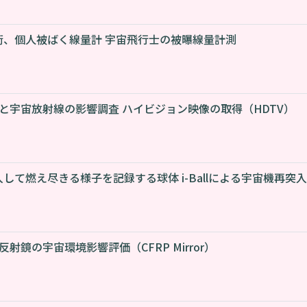
術、個人被ばく線量計 宇宙飛行士の被曝線量計測
始と宇宙放射線の影響調査 ハイビジョン映像の取得（HDTV）
して燃え尽きる様子を記録する球体 i-Ballによる宇宙機再突
反射鏡の宇宙環境影響評価（CFRP Mirror）