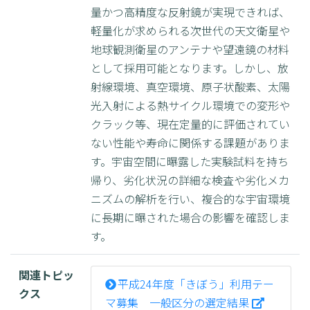
量かつ高精度な反射鏡が実現できれば、
軽量化が求められる次世代の天文衛星や
地球観測衛星のアンテナや望遠鏡の材料
として採用可能となります。しかし、放
射線環境、真空環境、原子状酸素、太陽
光入射による熱サイクル環境での変形や
クラック等、現在定量的に評価されてい
ない性能や寿命に関係する課題がありま
す。宇宙空間に曝露した実験試料を持ち
帰り、劣化状況の詳細な検査や劣化メカ
ニズムの解析を行い、複合的な宇宙環境
に長期に曝された場合の影響を確認しま
す。
関連トピッ
平成24年度「きぼう」利用テー
クス
マ募集 一般区分の選定結果