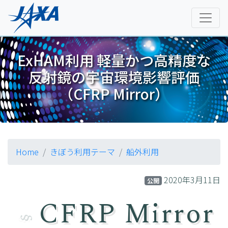
ExHAM利用 軽量かつ高精度な
反射鏡の宇宙環境影響評価
（CFRP Mirror）
Home
きぼう利用テーマ
船外利用
2020年3月11日
公開
CFRP Mirror